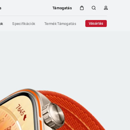
s
Támogatás
Kocsi
Keresés
profil
Close
Vásárlás
ok
Specifikációk
Termék Támogatás