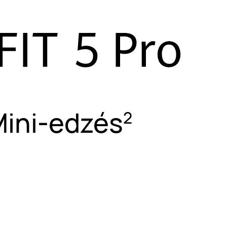
Mini-edzés
2