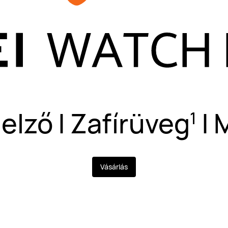
jelző | Zafírüveg
| 
1
Vásárlás