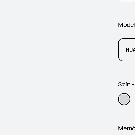
Model
HUA
Szín 
Memó