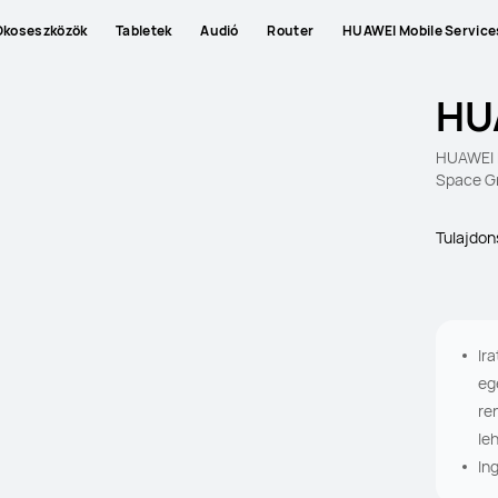
Okoseszközök
Tabletek
Audió
Router
HUAWEI Mobile Service
HU
HUAWEI M
Space G
Tulajdo
Ir
eg
re
le
In