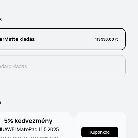
s
erMatte kiadás
119 990.00 Ft
ndard kiadás
n
5% kedvezmény
HUAWEI MatePad 11.5 2025
Kuponkód