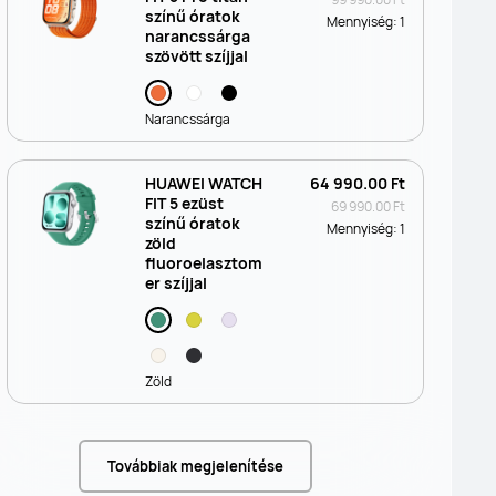
színű óratok
Mennyiség:
1
narancssárga
szövött szíjjal
Narancssárga
HUAWEI WATCH
64 990.00 Ft
FIT 5 ezüst
69 990.00 Ft
színű óratok
Mennyiség:
1
zöld
fluoroelasztom
er szíjjal
Zöld
Továbbiak megjelenítése