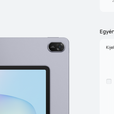
2
Egyén
Kije