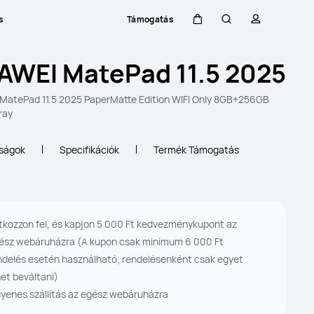
s
Támogatás
Kocsi
Keresés
profil
AWEI MatePad 11.5 2025
atePad 11.5 2025 PaperMatte Edition WIFI Only 8GB+256GB
ray
nságok
Specifikációk
Termék Támogatás
atkozzon fel, és kapjon 5 000 Ft kedvezménykupont az
ész webáruházra (A kupon csak minimum 6 000 Ft
ndelés esetén használható; rendelésenként csak egyet
het beváltani)
gyenes szállítás az egész webáruházra