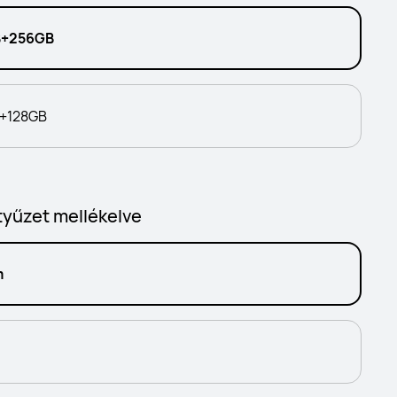
+256GB
+128GB
ntyűzet mellékelve
m
n