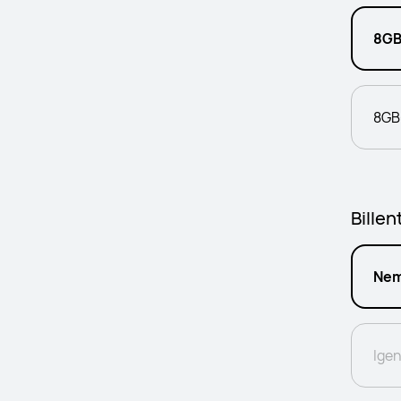
8GB
8GB
Bille
Ne
Ige