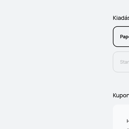
Kiadá
Pap
Sta
Kupo