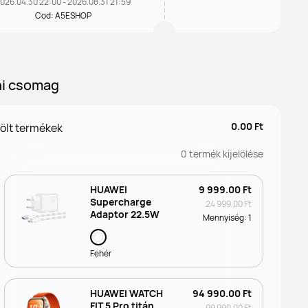
026.04.30 22:00 - 2026.08.31 21:59
Cod: A5ESHOP
i csomag
0.00 Ft
lölt termékek
0
termék kijelölése
HUAWEI
9 999.00 Ft
Supercharge
24 999.00 Ft
Adaptor 22.5W
Mennyiség:
1
Fehér
HUAWEI WATCH
94 990.00 Ft
FIT 5 Pro titán
99 990.00 Ft