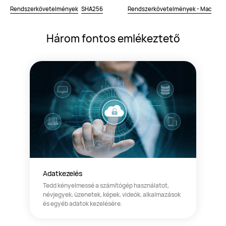
Rendszerkövetelmények
SHA256
Rendszerkövetelmények - Mac
Három fontos emlékeztető
Adatkezelés
Tedd kényelmessé a számítógép használatot,
névjegyek, üzenetek, képek, videók, alkalmazások
és egyéb adatok kezelésére.