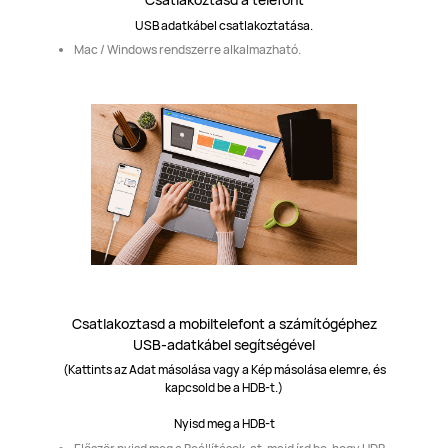
USB adatkábel csatlakoztatása.
Mac / Windows rendszerre alkalmazható.
Csatlakoztasd a mobiltelefont a számítógéphez
USB-adatkábel segítségével
(Kattints az Adat másolása vagy a Kép másolása elemre, és
kapcsold be a HDB-t.)
Nyisd meg a HDB-t