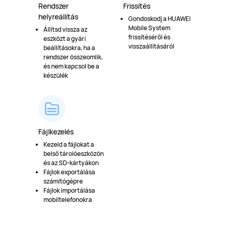
Rendszer
Frissítés
helyreállítás
Gondoskodj a HUAWEI
Mobile System
Állítsd vissza az
frissítéséről és
eszközt a gyári
visszaállításáról
beállításokra, ha a
rendszer összeomlik,
és nem kapcsol be a
készülék
Fájlkezelés
Kezeld a fájlokat a
belső tárolóeszközön
és az SD-kártyákon
Fájlok exportálása
számítógépre
Fájlok importálása
mobiltelefonokra