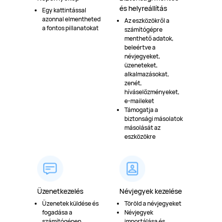
és helyreállítás
Egy kattintással
azonnal elmentheted
Az eszközökről a
a fontos pillanatokat
számítógépre
menthető adatok,
beleértve a
névjegyeket,
üzeneteket,
alkalmazásokat,
zenét,
híváselőzményeket,
e-maileket
Támogatja a
biztonsági másolatok
másolását az
eszközökre
Üzenetkezelés
Névjegyek kezelése
Üzenetek küldése és
Töröld a névjegyeket
fogadása a
Névjegyek
számítógépen
importálása és