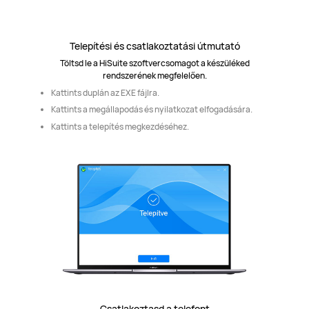
Telepítési és csatlakoztatási útmutató
Töltsd le a HiSuite szoftvercsomagot a készüléked
rendszerének megfelelően.
Kattints duplán az EXE fájlra.
Kattints a megállapodás és nyilatkozat elfogadására.
Kattints a telepítés megkezdéséhez.
Csatlakoztasd a telefont