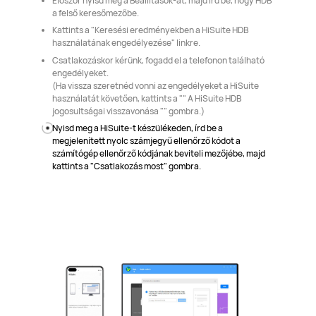
Először nyisd meg a Beállítások-at, majd írd be, hogy HDB
a felső keresőmezőbe.
Kattints a "Keresési eredményekben a HiSuite HDB
használatának engedélyezése" linkre.
Csatlakozáskor kérünk, fogadd el a telefonon található
engedélyeket.
(Ha vissza szeretnéd vonni az engedélyeket a HiSuite
használatát követően, kattints a "" A HiSuite HDB
jogosultságai visszavonása "" gombra.)
Nyisd meg a HiSuite-t készülékeden, írd be a
megjelenített nyolc számjegyű ellenőrző kódot a
számítógép ellenőrző kódjának beviteli mezőjébe, majd
kattints a "Csatlakozás most" gombra.