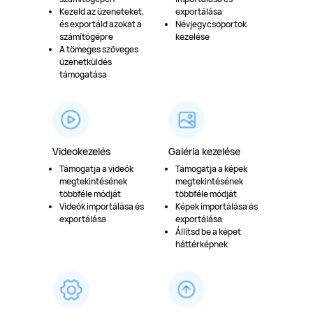
Kezeld az üzeneteket,
exportálása
és exportáld azokat a
Névjegycsoportok
számítógépre
kezelése
A tömeges szöveges
üzenetküldés
támogatása
Videokezelés
Galéria kezelése
Támogatja a videók
Támogatja a képek
megtekintésének
megtekintésének
többféle módját
többféle módját
Videók importálása és
Képek importálása és
exportálása
exportálása
Állítsd be a képet
háttérképnek