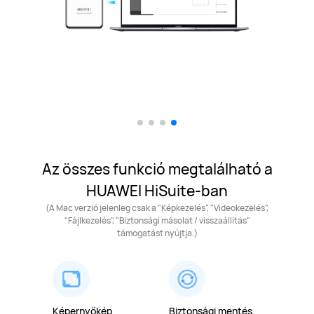
Az összes funkció megtalálható a
HUAWEI HiSuite-ban
(A Mac verzió jelenleg csak a "Képkezelés", "Videokezelés",
"Fájlkezelés", "Biztonsági másolat / visszaállítás"
támogatást nyújtja.)
Képernyőkép
Biztonsági mentés