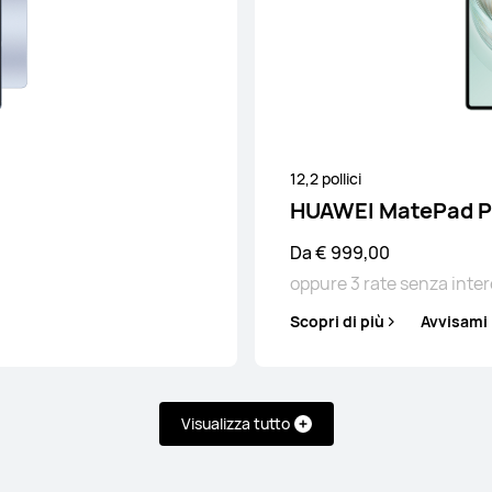
11,5 pollici
HUAWEI MatePad 11.5"S
12,2 pollici
Da € 299,00
PVDR
€ 499,00
HUAWEI MatePad Pr
oppure 3 rate senza interessi con Klarna
o
na
Da € 999,00
oppure 3 rate senza inter
Scopri di più
Avvisami
Scopri di più
Avvisami
Visualizza tutto
 SE Series