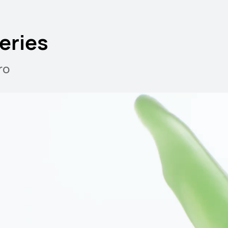
eries
ro
11 pollici
HUAWEI Mate
Da € 219,00
Scopri di più
Avv