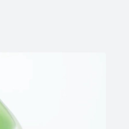
Pad SE
isami