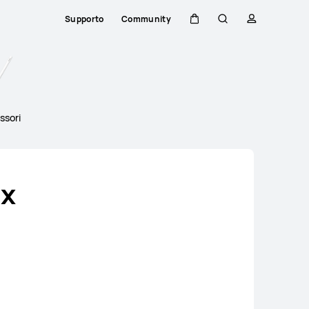
Supporto
Community
Carrello
Ricerca
profilo
Close
ssori
ax