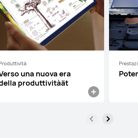
Produttività
Prestaz
Verso una nuova era
Pote
della produttivitàät
12.2 pollici