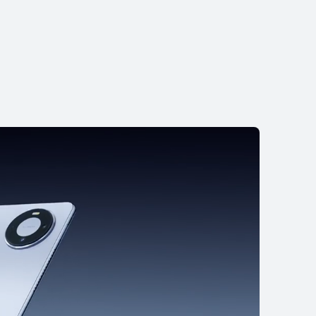
EI MatePad Pro
Da € 999,00
 senza interessi con Klarna
di più
Avvisami