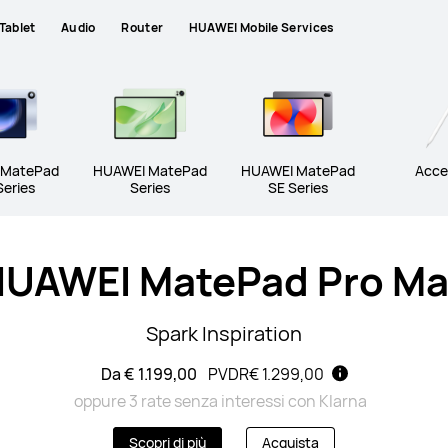
Tablet
Audio
Router
HUAWEI Mobile Services
 MatePad
HUAWEI MatePad
HUAWEI MatePad
Acce
Series
Series
SE Series
UAWEI MatePad Pro M
Spark Inspiration
Da € 1.199,00
PVDR
€ 1.299,00
oppure 3 rate senza interessi con Klarna
Scopri di più
Acquista