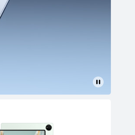
12 pollici
I MatePad 12 X
Scopri di più