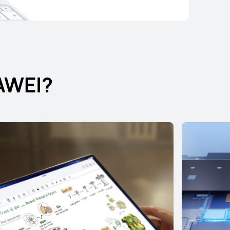
UAWEI?
ci
 Pro Max
.299,00
i con Klarna
uista