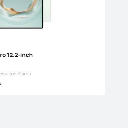
11,5 pollici
HUAWEI MatePad 11.5
Da € 349,00
o 12.2-inch
ppure 3 rate senza interessi con Klarna
essi con Klarna
Scopri di più
Avvisami