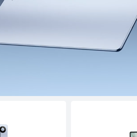
 11.5 S
HUAWE
399,00
i con Klarna
quista