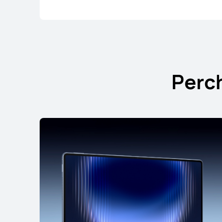
HUAWEI MatePad
Perch