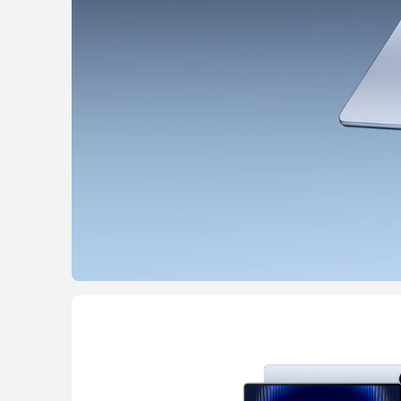
11,5 pollici
HUAWEI MatePad
Da € 369,00
PVDR
€ 
oppure 3 rate senza interess
Scopri di più
Ac