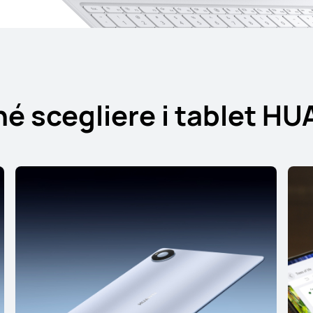
 Pro Series
é scegliere i tablet H
Novità
13,2 polli
HUAWEI MatePad
Da € 1.199,00
PVDR
€ 1
oppure 3 rate senza interess
Scopri di più
Acq