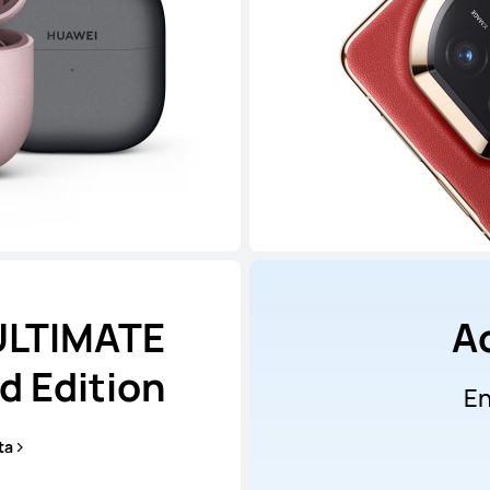
ULTIMATE
A
d Edition
En
ta