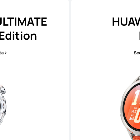
ULTIMATE
HUAW
Edition
ta
Sco