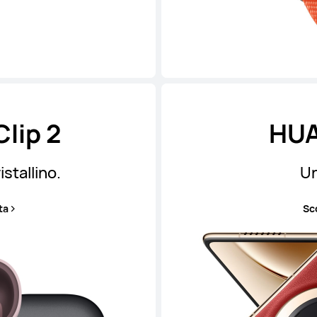
lip 2
HUA
istallino.
Un
ta
Sco