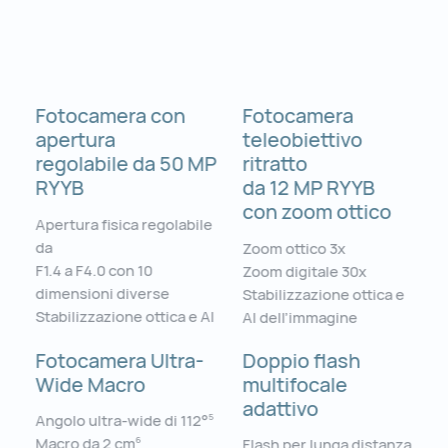
Fotocamera con
Fotocamera
apertura
teleobiettivo
regolabile da 50 MP
ritratto
RYYB
da 12 MP RYYB
con zoom ottico
Apertura fisica regolabile
da
Zoom ottico 3x
F1.4 a F4.0 con 10
Zoom digitale 30x
dimensioni diverse
Stabilizzazione ottica e
Stabilizzazione ottica e AI
AI dell’immagine
Fotocamera Ultra-
Doppio flash
Wide Macro
multifocale ⁠
adattivo
Angolo ultra-wide di 112°
5
Macro da 2 cm
6
Flash per lunga distanza