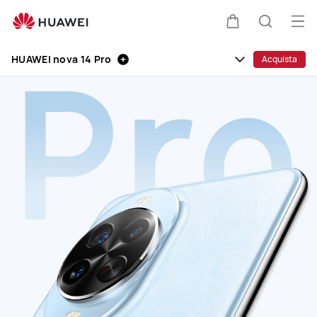
HUAWEI
nova
Apr
Carrello
Ricerca
14
il
Clo
Pro
HUAWEI nova 14 Pro
Acquista
me