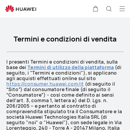
Termini
e
Apr
Carrello
Ricerca
condizioni
il
di
me
vendita
Termini e condizioni di vendita
I presenti Termini e condizioni di vendita, sulla
base dei
Termini di utilizzo della piattaforma
(di
seguito, i "Termini e condizioni"), si applicano
agli acquisti effettuati online sul sito
https://consumer.huawei.com/it
(di seguito il
“Sito”) dal consumatore finale (di seguito il
“Consumatore”) - così come definito ai sensi
dell’art. 3, comma 1, lettera a) del D. Lgs. n.
206/2005 – e pertanto al contratto di
compravendita stipulato tra il Consumatore e la
società Huawei Technologies Italia SRL (di
seguito "noi" o "Huawei"), con sede legale in Via
Lorenteggio, 240 - Torre A - 20147 Milano, Italia