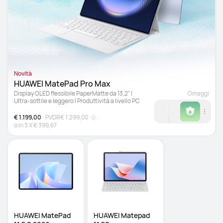
Novità
HUAWEI MatePad Pro Max 
Display OLED flessibile PaperMatte da 13,2" | 
Omaggi
Ultra-sottile e leggero | Produttività a livello PC
€ 1.199,00
PVDR
€ 1.299,00
o in
3
X
€ 399,67
HUAWEI MatePad 
HUAWEI Matepad 