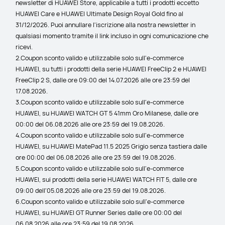
newsletter di HUAWEI Store, applicabile a tutti i prodotti eccetto 
HUAWEI Care e HUAWEI Ultimate Design Royal Gold fino al 
31/12/2026. Puoi annullare l'iscrizione alla nostra newsletter in 
qualsiasi momento tramite il link incluso in ogni comunicazione che 
ricevi.
2.Coupon sconto valido e utilizzabile solo sull'e-commerce 
HUAWEI, su tutti i prodotti della serie HUAWEI FreeClip 2 e HUAWEI 
FreeClip 2 S, dalle ore 09:00 del 14.07.2026 alle ore 23:59 del 
17.08.2026.
3.Coupon sconto valido e utilizzabile solo sull'e-commerce 
HUAWEI, su HUAWEI WATCH GT 5 41mm Oro Milanese, dalle ore 
00:00 del 06.08.2026 alle ore 23:59 del 19.08.2026.
4.Coupon sconto valido e utilizzabile solo sull'e-commerce 
HUAWEI, su HUAWEI MatePad 11.5 2025 Grigio senza tastiera dalle 
ore 00:00 del 06.08.2026 alle ore 23:59 del 19.08.2026.
5.Coupon sconto valido e utilizzabile solo sull'e-commerce 
HUAWEI, sui prodotti della serie HUAWEI WATCH FIT 5, dalle ore 
09:00 dell'05.08.2026 alle ore 23:59 del 19.08.2026.
6.Coupon sconto valido e utilizzabile solo sull'e-commerce 
HUAWEI, su HUAWEI GT Runner Series dalle ore 00:00 del 
06.08.2026 alle ore 23:59 del 19.08.2026