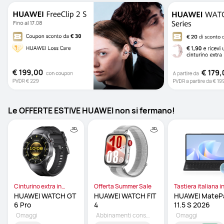
Le OFFERTE ESTIVE HUAWEI non si fermano!
Cinturino extra in
Offerta Summer Sale
Tastiera italiana i
omaggio
omaggio
HUAWEI WATCH GT 
HUAWEI WATCH FIT 
HUAWEI MatePa
6 Pro 
4 
11.5 S 2026 
Omaggi
Abbinamenti consigliati
Omaggi