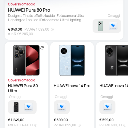
Cover in omaggio
HUAWEI Pura 80 Pro
Design raffinato effetto lucido | Fotocamera Ultra 
Omaggi
Lighting da 1 pollice | Fotocamera Ultra Lighting 
Macro con teleobiettivo
€ 849,00
PVDR
€ 1.099,00
o in
3
X
€ 283,00
Cover in omaggio
HUAWEI Pura 80 
Ultra 
Omaggi
Omaggi
Omaggi
€ 1.249,00
€ 599,00
€ 599,00
PVDR
€ 1.499,00
PVDR
€ 699,00
PVDR
€ 699,00