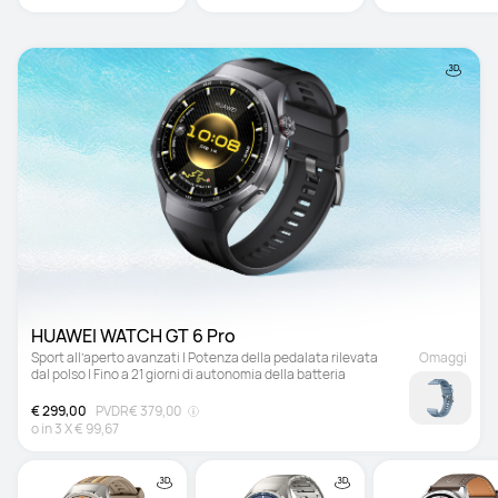
HUAWEI WATCH GT 6 Pro 
Sport all’aperto avanzati | Potenza della pedalata rilevata 
Omaggi
dal polso | Fino a 21 giorni di autonomia della batteria
€ 299,00
PVDR
€ 379,00
o in
3
X
€ 99,67