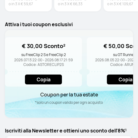
o in
3
X
€ 59,67
o in
3
X
€ 66,33
o in
3
X
€ 109,67
Attiva i tuoi coupon esclusivi
€ 30,00 Sconto²
€ 50,00 Sco
su FreeClip 2 S e FreeClip 2
su GT Runner 2
2026.07.13 22:00 - 2026.08.17 21:59
2026.08.05 22:00 - 2026.
Codice: ASTORECLIP2S
Codice: ARUN2
Copia
Copia
Coupon per la tua estate
*solo un coupon valido per ogni acquisto
Iscriviti alla Newsletter e ottieni uno sconto dell'8%¹