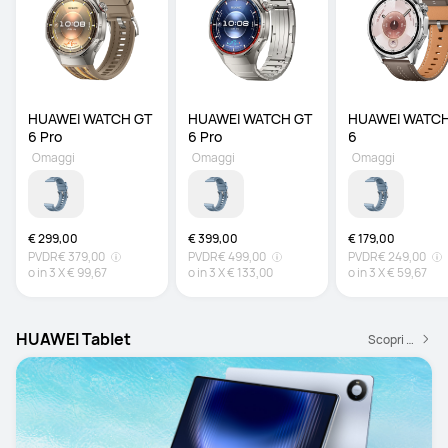
HUAWEI WATCH GT 
HUAWEI WATCH GT 
HUAWEI WATCH
6 Pro 
6 Pro 
6
Omaggi
Omaggi
Omaggi
€ 299,00
€ 399,00
€ 179,00
PVDR
€ 379,00
PVDR
€ 499,00
PVDR
€ 249,00
o in
3
X
€ 99,67
o in
3
X
€ 133,00
o in
3
X
€ 59,67
HUAWEI Tablet
Scopri di più