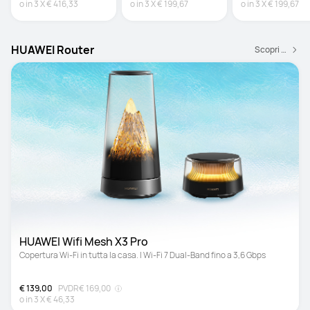
o in
3
X
€ 416,33
o in
3
X
€ 199,67
o in
3
X
€ 199,67
HUAWEI Router
Scopri di più
HUAWEI Wifi Mesh X3 Pro
Copertura Wi-Fi in tutta la casa. | Wi-Fi 7 Dual-Band fino a 3,6 Gbps
€ 139,00
PVDR
€ 169,00
o in
3
X
€ 46,33