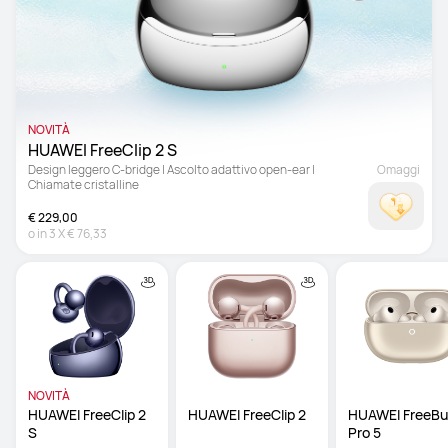
NOVITÀ
HUAWEI FreeClip 2 S 
Design leggero C-bridge | Ascolto adattivo open-ear | 
Omaggi
Chiamate cristalline
€ 229,00
o in
3
X
€ 76,33
NOVITÀ
HUAWEI FreeClip 2 
HUAWEI FreeClip 2
HUAWEI FreeBu
S 
Pro 5 