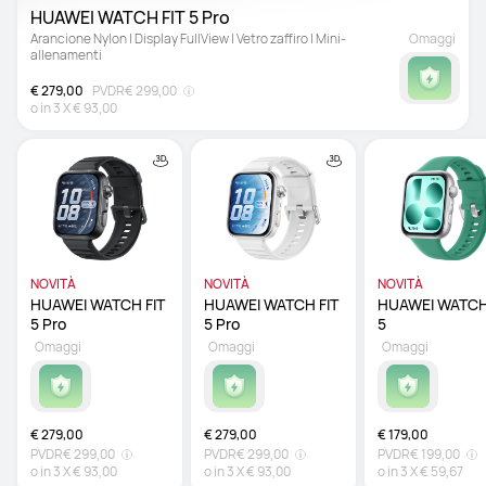
HUAWEI WATCH FIT 5 Pro 
Arancione Nylon | Display FullView | Vetro zaffiro | Mini-
Omaggi
allenamenti
€ 279,00
PVDR
€ 299,00
o in
3
X
€ 93,00
NOVITÀ
NOVITÀ
NOVITÀ
HUAWEI WATCH FIT 
HUAWEI WATCH FIT 
HUAWEI WATCH 
5 Pro 
5 Pro 
5 
Omaggi
Omaggi
Omaggi
€ 279,00
€ 279,00
€ 179,00
PVDR
€ 299,00
PVDR
€ 299,00
PVDR
€ 199,00
o in
3
X
€ 93,00
o in
3
X
€ 93,00
o in
3
X
€ 59,67