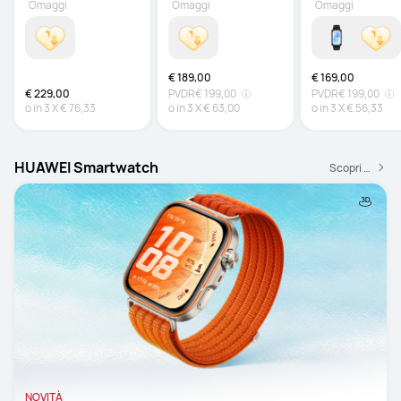
Omaggi
Omaggi
Omaggi
€ 189,00
€ 169,00
€ 229,00
PVDR
€ 199,00
PVDR
€ 199,00
o in
3
X
€ 76,33
o in
3
X
€ 63,00
o in
3
X
€ 56,33
HUAWEI Smartwatch
Scopri di più
NOVITÀ