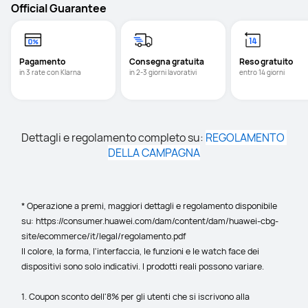
Official Guarantee
Pagamento
Consegna gratuita
Reso gratuito 
in 3 rate con Klarna
in 2-3 giorni lavorativi
entro 14 giorni
Dettagli e regolamento completo su: 
REGOLAMENTO 
DELLA CAMPAGNA
* Operazione a premi, maggiori dettagli e regolamento disponibile 
su: https://consumer.huawei.com/dam/content/dam/huawei-cbg-
site/ecommerce/it/legal/regolamento.pdf
Il colore, la forma, l'interfaccia, le funzioni e le watch face dei 
dispositivi sono solo indicativi. I prodotti reali possono variare.
1. Coupon sconto dell'8% per gli utenti che si iscrivono alla 