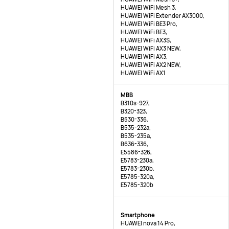
HUAWEI WiFi Mesh 3,
HUAWEI WiFi Extender AX3000,
HUAWEI WiFi BE3 Pro,
HUAWEI WiFi BE3,
HUAWEI WiFi AX3S,
HUAWEI WiFi AX3 NEW,
HUAWEI WiFi AX3,
HUAWEI WiFi AX2 NEW,
HUAWEI WiFi AX1
MBB
B310s-927,
B320-323,
B530-336,
B535-232a,
B535-235a,
B636-336,
E5586-326,
E5783-230a,
E5783-230b,
E5785-320a,
E5785-320b
Smartphone
HUAWEI nova 14 Pro,