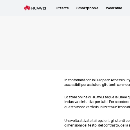
Supporto
Offerte
Smartphone
Wearable
HUAWEI
In conformità con lo European Accessibilit
accessibili per assistere gli utenti con nece
Lo store online di HUAWEI segue le Linee g
inclusiva e intuitiva per tutti. Per acceder
questo modo verrà visualizzata un'icona di
Una volta attivate tali opzioni, gli utenti 
dimensioni del testo, del contrasto, della sp