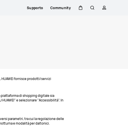
Supporto
Community
Carrello
Ricerca
profilo
, HUAWEI fornisce prodotti/servizi
 piattaforma di shopping digitale sia
SU HUAWEI" e selezionare "Accessibilità". In
versi parametri, tra cui la regolazione delle
 notturna e modalità per daltonici.