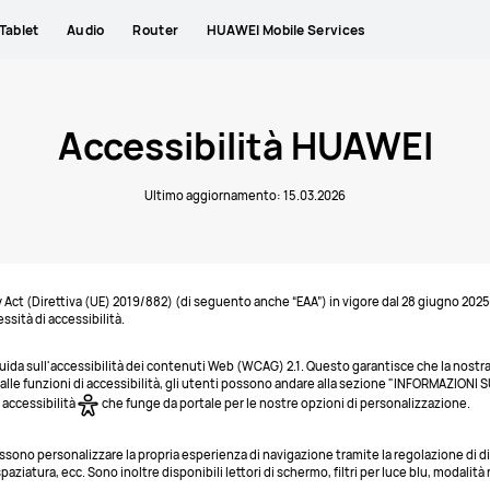
Tablet
Audio
Router
HUAWEI Mobile Services
Accessibilità HUAWEI
Ultimo aggiornamento: 15.03.2026
y Act (Direttiva (UE) 2019/882) (di seguento anche “EAA”) in vigore dal 28 giugno 2025
ssità di accessibilità.
uida sull'accessibilità dei contenuti Web (WCAG) 2.1. Questo garantisce che la nostra
e alle funzioni di accessibilità, gli utenti possono andare alla sezione "INFORMAZIONI 
 accessibilità
che funge da portale per le nostre opzioni di personalizzazione.
possono personalizzare la propria esperienza di navigazione tramite la regolazione di di
aziatura, ecc. Sono inoltre disponibili lettori di schermo, filtri per luce blu, modalità