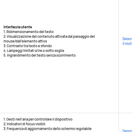
Interfaccia utente
1. Ridimensionamento del testo
2. Visualizzazione del contenuto attivata dal passaggio del
Descri
mouse/dall'elemento attivo
il rou
3. Contrasto tra testo e sfondo
4. Lampeggi limitati a tre o sotto soglia
5. Ingrandimento del testo senza scorrimento
1. Gesti nell'aria per controllare il dispositivo
2. Indicatori di focus visibili
3. Frequenza di aggiornamento dello schermo regolabile
Descri