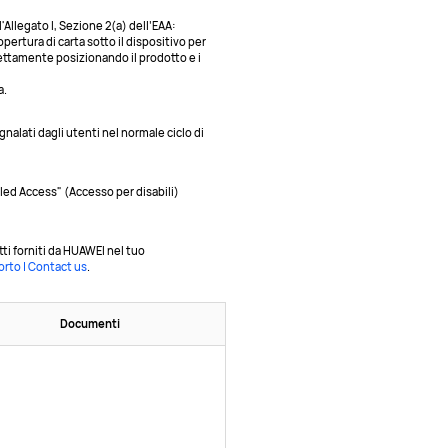
'Allegato I, Sezione 2(a) dell’EAA:
pertura di carta sotto il dispositivo per
rettamente posizionando il prodotto e i
a.
nalati dagli utenti nel normale ciclo di
bled Access" (Accesso per disabili)
tti forniti da HUAWEI nel tuo
rto | Contact us
.
Documenti