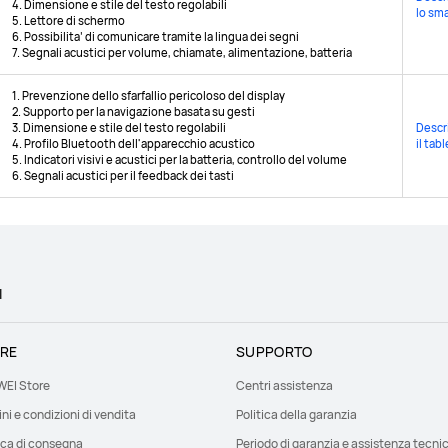
4. Dimensione e stile del testo regolabili
lo sm
5. Lettore di schermo
6. Possibilita’ di comunicare tramite la lingua dei segni
7. Segnali acustici per volume, chiamate, alimentazione, batteria
1. Prevenzione dello sfarfallio pericoloso del display
2. Supporto per la navigazione basata su gesti
3. Dimensione e stile del testo regolabili
Descri
4. Profilo Bluetooth dell'apparecchio acustico
il tab
5. Indicatori visivi e acustici per la batteria, controllo del volume
6. Segnali acustici per il feedback dei tasti
I
RE
SUPPORTO
EI Store
Centri assistenza
ni e condizioni di vendita
Politica della garanzia
ica di consegna
Periodo di garanzia e assistenza tecni