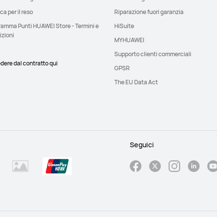
ica per il reso
Riparazione fuori garanzia
ramma Punti HUAWEI Store - Termini e
HiSuite
izioni
MYHUAWEI
Supporto clienti commerciali
dere dal contratto qui
GPSR
The EU Data Act
Seguici