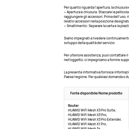
Per quanto riguarda l'apertura, la chiusura 
• Apertura e chiusura: Staccare la pellicola
raggiungere gli accessori. Prima dell'uso, 
relativi accessori nella posizione designata
• Smaltimento: Separare la carta e la plasti
Siamo impegnati a rivedere continuamente e 
sviluppo della qualità del servizio.
Per ulteriore assistenza, puoi contattare il
nell'oggetto, ci impegniamo a fornire supp
La presente informativa fornisce informazioni
Paese/regione. Per qualsiasi domanda o dub
Fonte disponibile/Nome prodotto
Router
HUAWEI WiFi Mesh X3 Pro Suite,
HUAWEI WiFi Mesh X3 Pro,
HUAWEI WiFi Mesh X3 Pro Extender,
HUAWEI WiFi Mesh X1 Pro,
HUAWEI WiFi Mesh 3+,