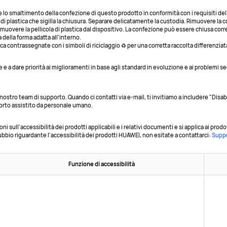
e lo smaltimento della confezione di questo prodotto in conformità con i requisiti dell
 di plastica che sigilla la chiusura. Separare delicatamente la custodia. Rimuovere la co
rimuovere la pellicola di plastica dal dispositivo. La confezione può essere chiusa cor
 della forma adatta all'interno.
ca contrassegnate con i simboli di riciclaggio ♻️ per una corretta raccolta differenziat
a dare priorità ai miglioramenti in base agli standard in evoluzione e ai problemi seg
 nostro team di supporto. Quando ci contatti via e-mail, ti invitiamo a includere "Disa
orto assistito da personale umano.
 sull'accessibilità dei prodotti applicabili e i relativi documenti e si applica ai prodo
bio riguardante l'accessibilità dei prodotti HUAWEI, non esitate a contattarci:
Suppo
Funzione di accessibilità