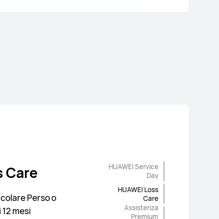
HUAWEI Service
Display Care
Gratuita
 Care
Premium
Day
HUAWEI Loss
a visibilità dei micro
colare Perso o
Care
Assistenza
 12 mesi
Premium