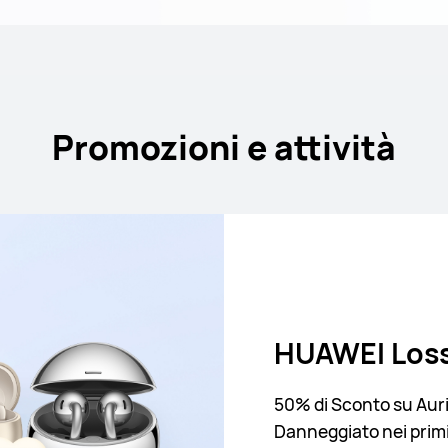
Promozioni e attività
PaperMatte 
Manodopera 
HUAWEI Loss
Assistenza 
Gratuita
Pulizia e riduzione dell
HUAWEI Service Day
50% di Sconto su Auri
graffi
Danneggiato nei primi