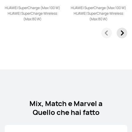
HUAWEI nova 13 Pro
HUAWEI SuperCharge (Max 100 W)
HUAWEI SuperCharge (Max 100 W)
Da € 699,00
HUAWEI SuperCharge Wireless
HUAWEI SuperCharge Wireless
oppure 3 rate senza interessi con
(Max 80 W)
(Max 80 W)
Klarna
Scopri di più
Avvisami
HUAWEI nova 13
Da € 549,00
oppure 3 rate senza interessi con
Klarna
Scopri di più
Avvisami
Mix, Match e Marvel a
Quello che hai fatto