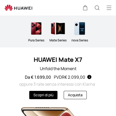
Phones
Apr
Carrello
Ricerca
il
Clo
me
Pura Series
Mate Series
nova Series
HUAWEI Mate X7
Unfold the Moment
Da € 1.699,00
PVDR
€ 2.099,00
oppure 3 rate senza interessi con Klarna
Scopri di più
Acquista