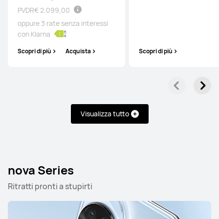
PVDR
€ 2.099,00
oppure 3 rate senza interessi
con Klarna
Scopri di più
Acquista
Scopri di più
Visualizza tutto
nova Series
Ritratti pronti a stupirti