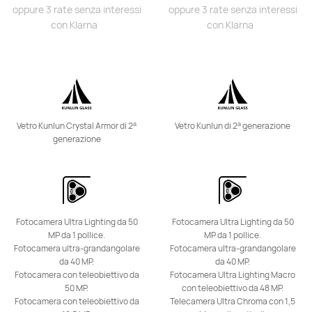
HUAWEI Mate X6
oppure 3 rate senza interessi
oppure 3 rate senza interessi
con Klarna
con Klarna
Scopri di più
a
a
Vetro Kunlun Crystal Armor di 2
Vetro Kunlun di 2
generazione
generazione
HUAWEI Mate 50 Pro
Scopri di più
Fotocamera Ultra Lighting da 50
Fotocamera Ultra Lighting da 50
MP da 1 pollice.
MP da 1 pollice.
Fotocamera ultra-grandangolare
Fotocamera ultra-grandangolare
da 40 MP.
da 40 MP.
Fotocamera con teleobiettivo da
Fotocamera Ultra Lighting Macro
50 MP.
con teleobiettivo da 48 MP.
HUAWEI Mate Xs 2
Fotocamera con teleobiettivo da
Telecamera Ultra Chroma con 1,5