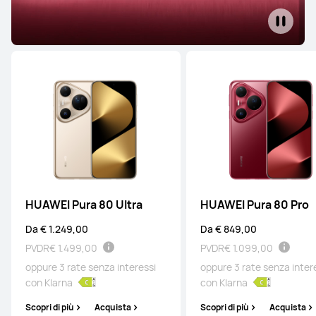
HUAWEI Pura 80 Ultra
HUAWEI Pura 80 Pro
Da € 1.249,00
Da € 849,00
PVDR
€ 1.499,00
PVDR
€ 1.099,00
oppure 3 rate senza interessi
oppure 3 rate senza inter
con Klarna
con Klarna
Scopri di più
Acquista
Scopri di più
Acquista