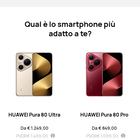
Scopri di più
Acquista
Qual è lo smartphone più
adatto a te?
Mate Series
HUAWEI Mate X7
Da € 1.699,00
PVDR
€ 2.099,00
oppure 3 rate senza interessi con
Klarna
Scopri di più
Acquista
HUAWEI Pura 80 Ultra
HUAWEI Pura 80 Pro
Da € 1.249,00
Da € 849,00
PVDR
€ 1.499,00
PVDR
€ 1.099,00