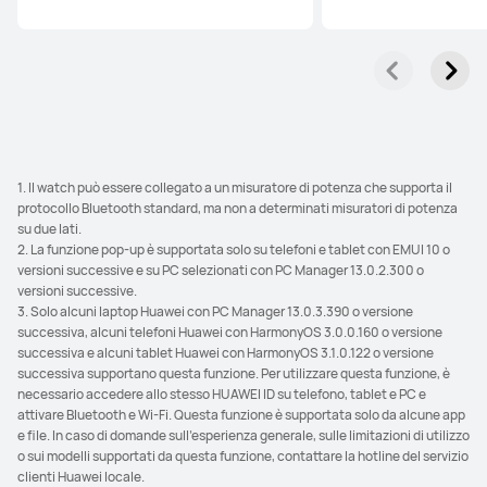
1. Il watch può essere collegato a un misuratore di potenza che supporta il
protocollo Bluetooth standard, ma non a determinati misuratori di potenza
su due lati.
2. La funzione pop-up è supportata solo su telefoni e tablet con EMUI 10 o
versioni successive e su PC selezionati con PC Manager 13.0.2.300 o
versioni successive.
3. Solo alcuni laptop Huawei con PC Manager 13.0.3.390 o versione
successiva, alcuni telefoni Huawei con HarmonyOS 3.0.0.160 o versione
successiva e alcuni tablet Huawei con HarmonyOS 3.1.0.122 o versione
successiva supportano questa funzione. Per utilizzare questa funzione, è
necessario accedere allo stesso HUAWEI ID su telefono, tablet e PC e
attivare Bluetooth e Wi-Fi. Questa funzione è supportata solo da alcune app
e file. In caso di domande sull'esperienza generale, sulle limitazioni di utilizzo
o sui modelli supportati da questa funzione, contattare la hotline del servizio
clienti Huawei locale.