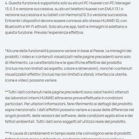
4. Questa funzione è supportata solo su alcuni PC Huawei con PC Manager
13.0.3 o versione successiva, su alcuni telefoni Huawei con EMUI 13.1 o
versione successiva e su tablet con HarmonyOS 3 o versione successiva.
Entrambi i dispositivi devono essere connessi allo stesso HUAWEI ID, con
Bluetooth e Wi-Fi attivati. Solo alcune app, testi e immagini si adattano a
questa funzione. Prevale l'esperienza effettiva.
*Alcune delle funzionalità possono variare in base al Paese. Le immagini dei
prodotti, i video e i contenuti visualizzati nelle pagine precedenti sono solo
di riferimento. Le caratteristiche e le specifiche effettive del prodotto
(inclusi ma non limitati ad aspetto, colore e dimensioni), nonché i contenuti
visualizzabili effettivi (inclusi ma non limitati a sfondi, interfaccia utente,
icone e video) possono variare.
**Tutti i dati contenuti nelle pagine precedenti sono valori teorici ottenuti
dai laboratori interni HUAWEI attraverso prove effettuate in condizioni
particolari. Per ulteriori informazioni, fare riferimento ai dettagli del prodotto
sopra menzionato. I dati effettivi possono variare a causa delle differenze nei
singoli prodotti, delle versioni del software, delle condizioni applicative e dei
fattori ambientali. Tutti i dati sono soggetti all'utilizzo reale del prodotto.
***A causa di cambiamenti in tempo reale che coinvolgono serie di prodotti,