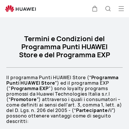
membership-
policy
Apr
Carrello
Ricerca
il
me
Termini e Condizioni del
Programma Punti HUAWEI
Store e del Programma EXP
Il programma Punti HUAWEI Store (“
Programma
Punti HUAWEI Store
”) ed il programma EXP
("
Programma EXP
") sono loyalty programs
promossi da Huawei Technologies Italia s.r.l
(“
Promotore
”) attraverso i quali i consumatori –
come definiti ai sensi dell’art. 3, comma 1, lett. a)
del D. Lgs. n. 206 del 2005 - (“
Partecipante/i
”)
possono ottenere vantaggi come di seguito
descritti: