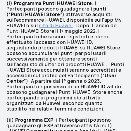
(i)
Programma Punti HUAWEI Store
: i
Partecipanti possono guadagnare
i punti
(“
Punti HUAWEI Store
”) attraverso acquisti
sull’ecommerce HUAWEI, disponibile sull’app My
HUAWEI o sul
sito di Huawei
. Dopo il lancio dei
Punti HUAWEI Store il 1º maggio 2022, i
Partecipanti che si sono registrati e hanno
effettuato l’accesso con HUAWEI ID,
acquistando prodotti HUAWEI su HUAWEI Store
possono accumulare i punti per poi usarli
successivamente per ottenere sconti
sull'acquisto di ulteriori prodotti HUAWEI. I Punti
HUAWEI Store accumulati saranno accreditati e
accessibili sul profilo del Partecipante (“
User
Center
”). A partire dal 1° gennaio 2023, i
Partecipanti in possesso di un HUAWEI ID valido
possono gudagnare i Punti HUAWEI Store anche
partecipando ai programmi e/o attività
organizzati da Huawei, secondo quanto
stabilito nei relativi termini e condizioni.
(ii)
Programma EXP
: i Partecipanti possono
guadagnare gli
EXP
attraverso attività in: 1)