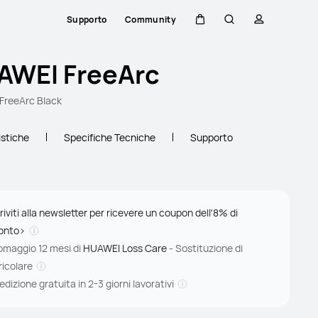
Supporto
Community
Carrello
Ricerca
profilo
AWEI FreeArc
FreeArc Black
istiche
Specifiche Tecniche
Supporto
riviti alla newsletter per ricevere un coupon dell'8% di
onto>
 omaggio 12 mesi di
HUAWEI Loss Care
- Sostituzione di
ricolare
dizione gratuita in 2-3 giorni lavorativi