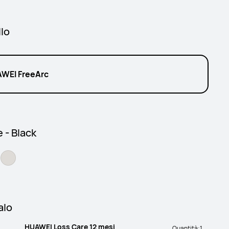
lo
WEI FreeArc
 - Black
alo
HUAWEI Loss Care 12 mesi
Quantità:
1