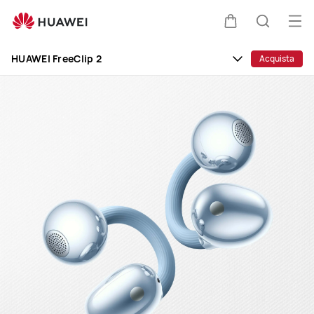
HUAWEI
FreeClip
Apr
Carrello
Ricerca
2
il
Clo
HUAWEI FreeClip 2
Acquista
me