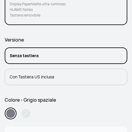
Display PaperMatte ultra-luminoso
HUAWEI Notes
Tastiera removibile
Versione
Senza tastiera
Con Tastiera US inclusa
Colore - Grigio spaziale