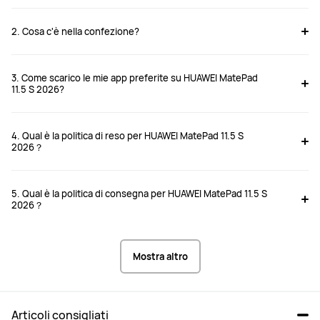
HUAWEI MatePad 11.5 S 2026 
HUAWEI MatePad 11.5S (2024)
2. Cosa c'è nella confezione?
Da € 369,00
PVDR
€ 399,00
3. Come scarico le mie app preferite su HUAWEI MatePad
11.5 S 2026?
Acquista
Acquista
4. Qual è la politica di reso per HUAWEI MatePad 11.5 S
2026？
Data di lancio
Data di lancio
2026.01
2024.06
5. Qual è la politica di consegna per HUAWEI MatePad 11.5 S
Schermo
Schermo
2026？
11.5 pollici
11.5 pollici
Dimensioni
Dimensioni
Mostra altro
261.0mm*177.3mm*6.1 mm
260.98mm*177.26mm*6.2 mm
Peso
Peso
Articoli consigliati