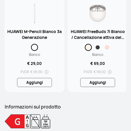
HUAWEI M-Pencil Bianco 3a
HUAWEI FreeBuds 7i Bianco
Generazione
/ Cancellazione attiva del r
umore intelligente 4.0 / Co
mpatibile con Android e iO
Bianco
Bianco
S
€ 29,00
€ 69,00
PVDR
€ 99,90
PVDR
€ 99,00
Aggiungi
Aggiungi
Informazioni sul prodotto
5W
-
55W
USB PD