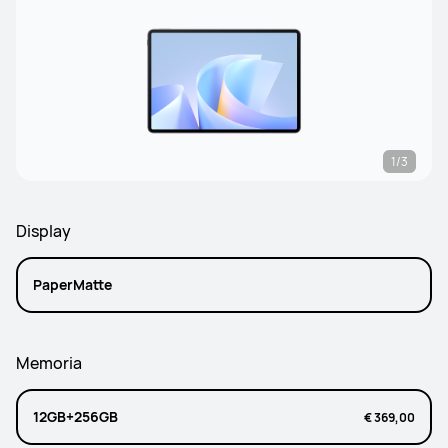
1/3
Display
PaperMatte
Memoria
12GB+256GB
€ 369,00