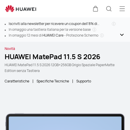
Apri
Carrello
Ricerca
Iscriviti alla newsletter per ricevere un coupon dell'8% di
sconto>
In omaggio una tastiera italiana per la versione base
In omaggio 12 mesi di
HUAWEI Care
- Protezione Schermo
Novità
HUAWEI MatePad 11.5 S 2026
HUAWEI MatePad 11.5 S 2026 12GB+256GB Grigio Spaziale PaperMatte
Edition senza Tastiera
Caratteristiche
Specifiche Tecniche
Supporto