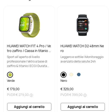
circa 515g
circa 510g
Memoria
Memoria
12GB+256GB
8GB+128GB / 8GB+256GB
Potenza di carica
Potenza di carica
40W
22.5W
HUAWEI WATCH FIT 4 Pro / Ve
HUAWEI WATCH D2 48mm Ne
Risoluzione
Risoluzione
tro zaffiro / Cassa in titanio e
ro
cinturino verde / Fino a 10 gi
2800 x 1840
2800 x 1840
Sport all'aperto di livello
Leggero e sottile | Monitoraggio
orni di autonomia e compatib
professionale | Vetro a base di
avanzato della salute 24h
ile con iOS e Android
zaffiro & titanio | ECG | Durata
Rapporto schermo-corpo
Rapporto schermo-corpo
della batteria fino a 10 giorni
87%
87%
Verde
Nero
Frequenza di aggiornamento
Frequenza di aggiornamento
€ 179,00
€ 329,00
144 Hz
144 Hz
PVDR
€ 279,00
PVDR
€ 399,00
PPI
PPI
Aggiungi al carrello
Aggiungi al carrello
291 PPI
291 PPI