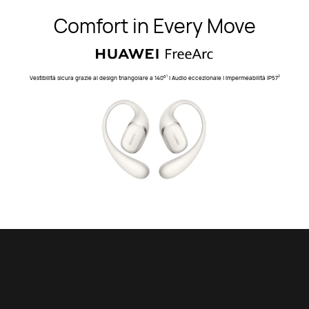
Comfort in Every Move
Vestibilità sicura grazie al design triangolare a 140°
| Audio eccezionale | Impermeabilità IP57
1
2