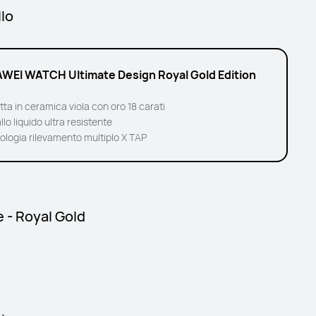
lo
WEI WATCH Ultimate Design Royal Gold Edition
ta in ceramica viola con oro 18 carati
lo liquido ultra resistente
ologia rilevamento multiplo X TAP
 - Royal Gold