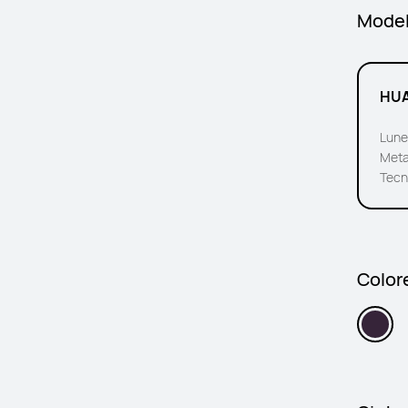
Model
HUA
Lunet
Metal
Tecn
Colore