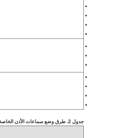
جدول 2. طرق وضع سماعات الأذن الخاصة بسوار العنق من السلسلة FreeLace في