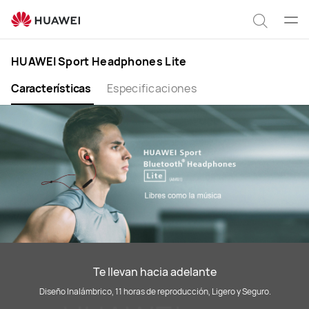
HUAWEI
Sport
Abrir
Búsqu
Headphones
men
Lite
HUAWEI Sport Headphones Lite
Características
Especificaciones
Te llevan hacia adelante
Diseño Inalámbrico, 11 horas de reproducción, Ligero y Seguro.