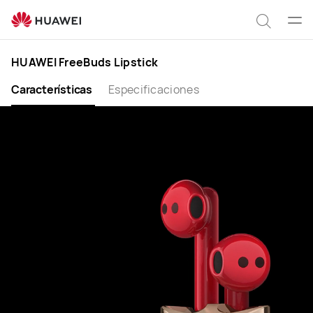
HUAWEI
FreeBuds
Abrir
Búsqu
Lipstick
men
HUAWEI FreeBuds Lipstick
Características
Especificaciones