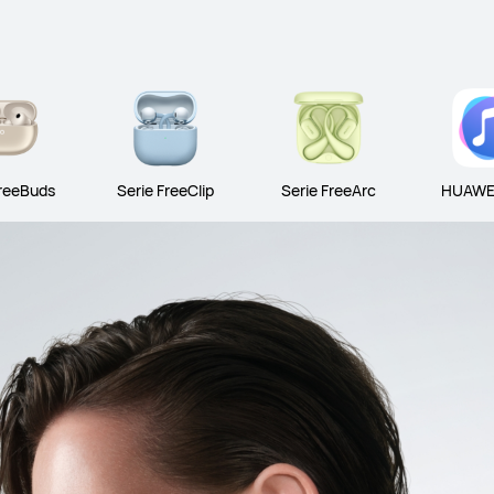
FreeBuds
Serie FreeClip
Serie FreeArc
HUAWEI