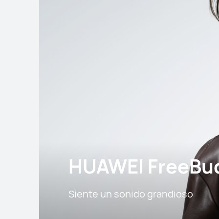
HUAWEI FreeBud
Siente un sonido grandioso