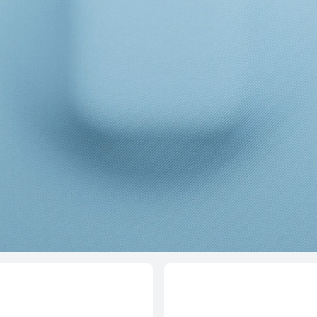
lip 2
HUA
Conoc