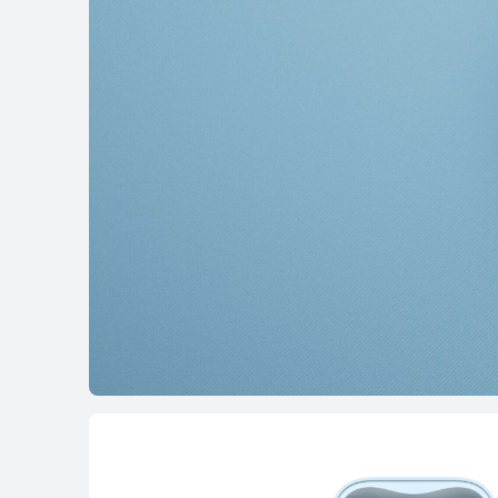
HUAWEI FreeC
Conoce más
Serie FreeArc