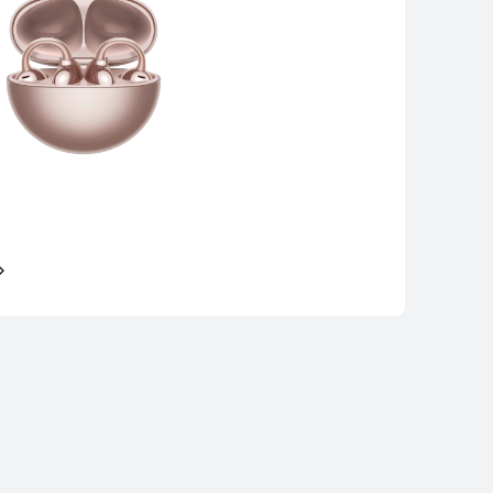
eArc
mprar