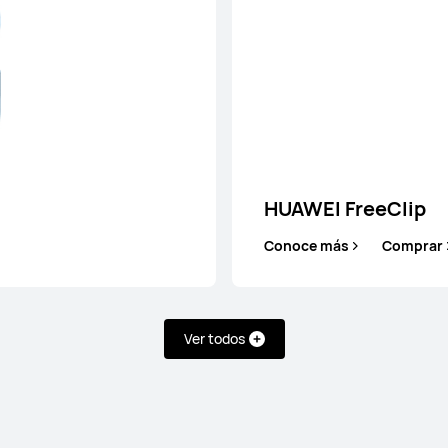
HUAWEI Fre
Conoce más
Co
HUAWEI FreeClip
Conoce más
Comprar
Ver todos