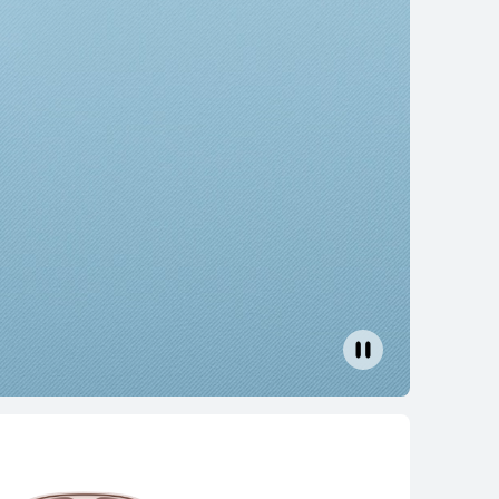
WEI FreeClip
e más
Comprar