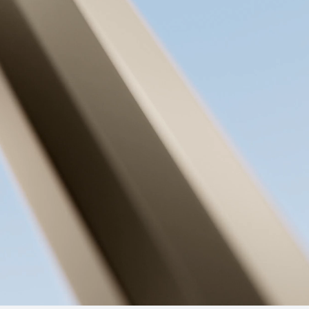
HUAWEI FreeBu
Conoce más