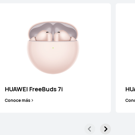
HUAWEI FreeBuds SE 4 ANC
Conoce más
HUAWEI FreeBuds 7i
HU
Conoce más
Con
HUAWEI FreeBuds Lipstick
Conoce más