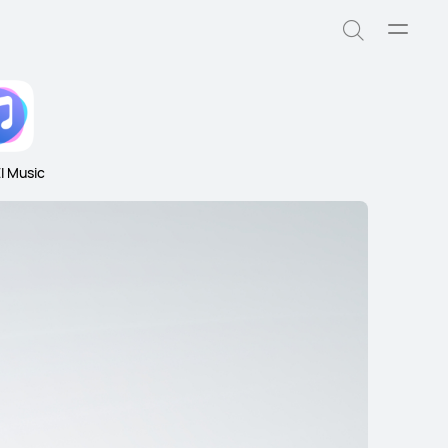
Abrir
Búsqued
menú
 Music