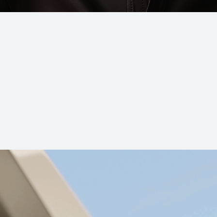
Clip
Serie FreeArc