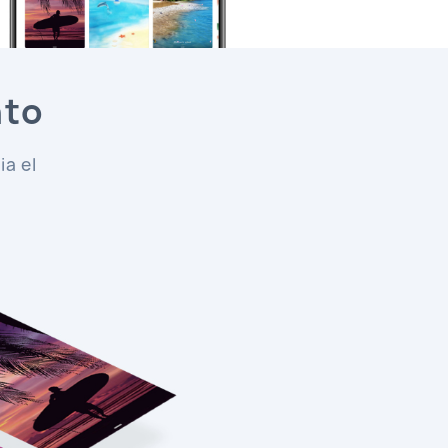
nto
a el