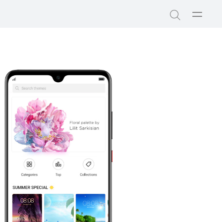
Abrir
Búsqued
menú