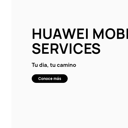
HUAWEI MOB
SERVICES
Tu dia, tu camino
Conoce más