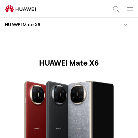
Especificaciones
del
Abrir
Búsqu
HUAWEI
men
HUAWEI Mate X6
Mate
X6
HUAWEI Mate X6