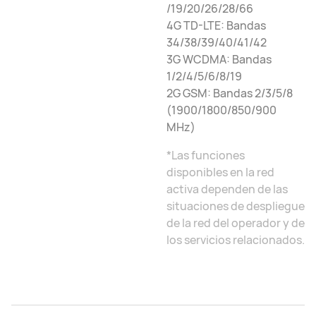
/19/20/26/28/66
4G TD-LTE: Bandas
34/38/39/40/41/42
3G WCDMA: Bandas
1/2/4/5/6/8/19
2G GSM: Bandas 2/3/5/8
(1900/1800/850/900
MHz)
*Las funciones
disponibles en la red
activa dependen de las
situaciones de despliegue
de la red del operador y de
los servicios relacionados.