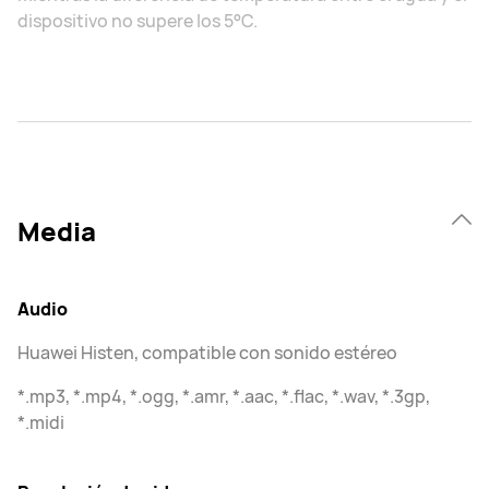
dispositivo no supere los 5°C.
Media
Audio
Huawei Histen, compatible con sonido estéreo
*.mp3, *.mp4, *.ogg, *.amr, *.aac, *.flac, *.wav, *.3gp,
*.midi