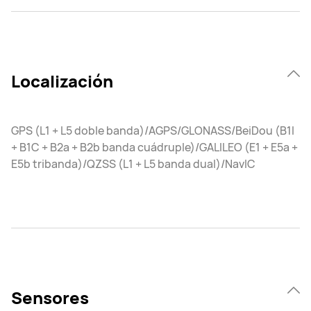
Localización
GPS (L1 + L5 doble banda)/AGPS/GLONASS/BeiDou (B1I
+ B1C + B2a + B2b banda cuádruple)/GALILEO (E1 + E5a +
E5b tribanda)/QZSS (L1 + L5 banda dual)/NavIC
Sensores