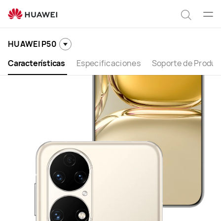
HUAWEI
P50
Abrir
Búsqu
men
HUAWEI P50
Características
Especificaciones
Soporte de Produc