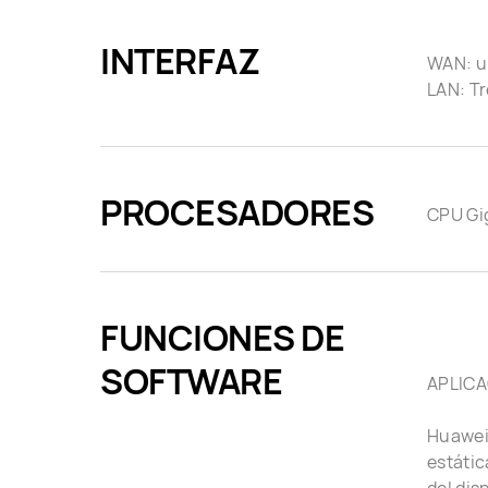
INTERFAZ
WAN: un
LAN: Tr
PROCESADORES
CPU Gi
FUNCIONES DE
SOFTWARE
APLICA
Huawei 
estátic