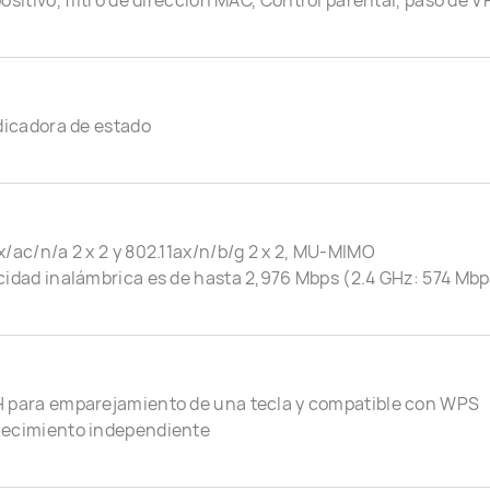
positivo, filtro de dirección MAC, Control parental, paso de VP
ndicadora de estado
x/ac/n/a 2 x 2 y 802.11ax/n/b/g 2 x 2, MU-MIMO
cidad inalámbrica es de hasta 2,976 Mbps (2.4 GHz: 574 Mbp
H para emparejamiento de una tecla y compatible con WPS
lecimiento independiente