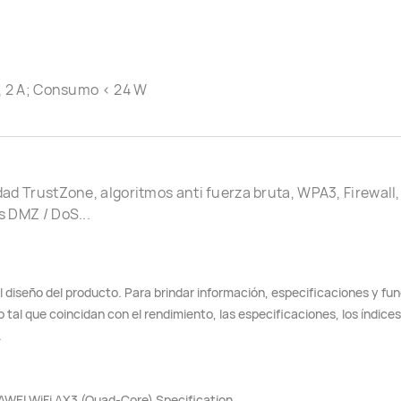
, 2 A; Consumo < 24 W
ad TrustZone, algoritmos anti fuerza bruta, WPA3, Firewall
 DMZ / DoS...
 diseño del producto. Para brindar información, especificaciones y fu
 tal que coincidan con el rendimiento, las especificaciones, los índice
.
WEI WiFi AX3 (Quad-Core) Specification