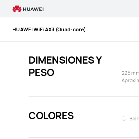
HUAWEI
WiFi
AX3
(Quad-
HUAWEI WiFi AX3 (Quad-core)
Core)
Specification
DIMENSIONES Y
PESO
225 mm
Aproxi
COLORES
Bla