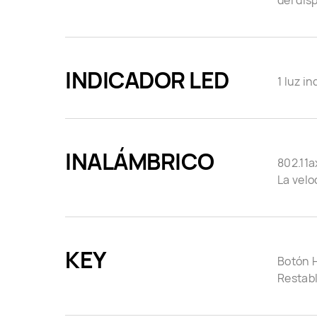
del dis
INDICADOR LED
1 luz i
INALÁMBRICO
802.11a
La velo
KEY
Botón 
Restab