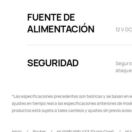
FUENTE DE
ALIMENTACIÓN
12 V DC
SEGURIDAD
Segurid
ataques
*Las especificaciones precedentes son teóricas y se basan en el
ajustes en tiempo real a las especificaciones anteriores de modo
productos está sujeta a tales cambios y ajustes sin previo aviso
Inicio
Router
HUAWEI WiFi AX3 (Quad-Core)
HUA