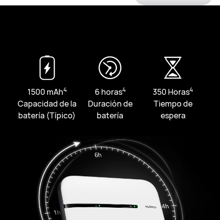
4
4
4
1500
mAh
6 horas
350 Horas
Capacidad de la
Duración de
Tiempo de
batería (Típico)
batería
espera