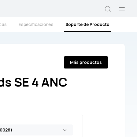
Abrir
Búsqued
menú
icas
Especificaciones
Soporte de Producto
Más productos
ds SE 4 ANC
T0026)