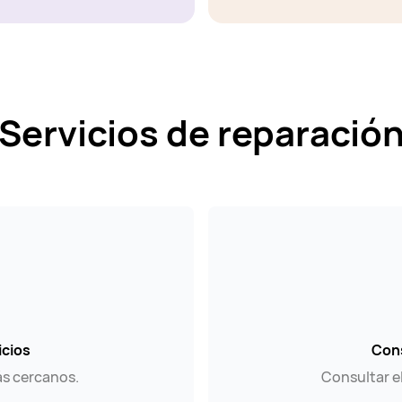
Servicios de reparació
icios
Cons
ás cercanos.
Consultar e