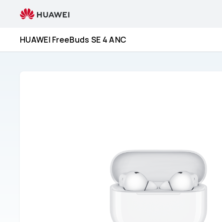
Servicio
y
reparación
HUAWEI FreeBuds SE 4 ANC
del
HUAWEI
FreeBuds
SE
4
ANC