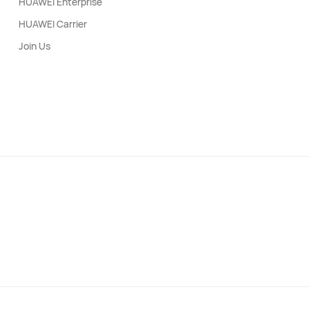
HUAWEI Enterprise
HUAWEI Carrier
Join Us