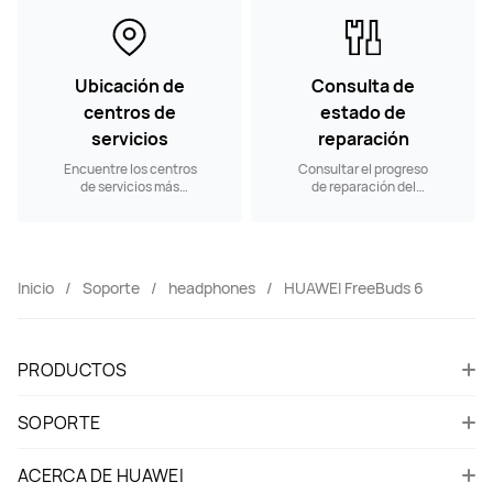
Ubicación de
Consulta de
centros de
estado de
servicios
reparación
Encuentre los centros
Consultar el progreso
de servicios más
de reparación del
cercanos.
producto
Inicio
Soporte
headphones
HUAWEI FreeBuds 6
PRODUCTOS
SOPORTE
ACERCA DE HUAWEI