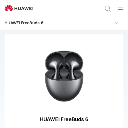
Servicio
y
Abrir
Búsqu
reparación
men
HUAWEI FreeBuds 6
del
HUAWEI
FreeBuds
6
HUAWEI FreeBuds 6