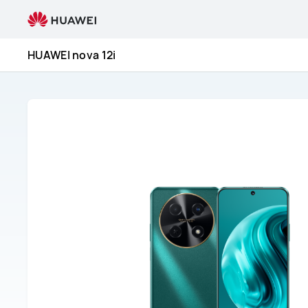
Servicio
y
reparación
HUAWEI nova 12i
del
HUAWEI
nova
12i