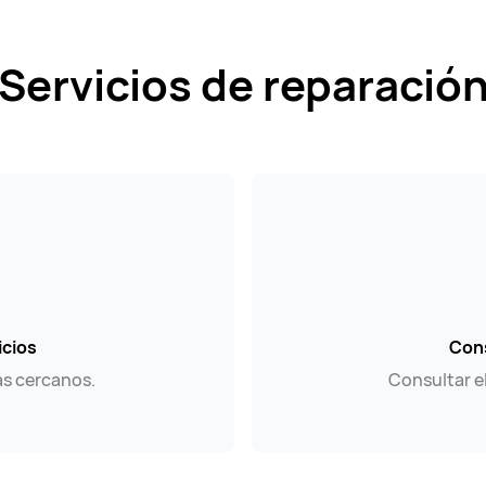
Servicios de reparació
icios
Cons
ás cercanos.
Consultar e