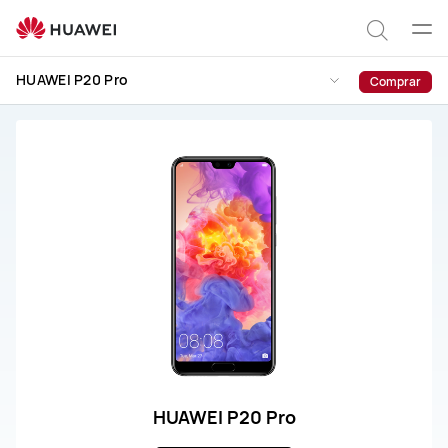
Servicio
y
Abrir
Búsqu
reparación
men
HUAWEI P20 Pro
Comprar
del
HUAWEI
P20
Pro
HUAWEI P20 Pro