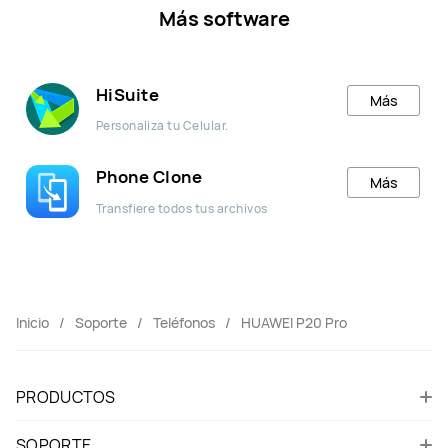
Más software
HiSuite
Más
Personaliza tu Celular.
Phone Clone
Más
Transfiere todos tus archivos
Inicio
Soporte
Teléfonos
HUAWEI P20 Pro
PRODUCTOS
SOPORTE