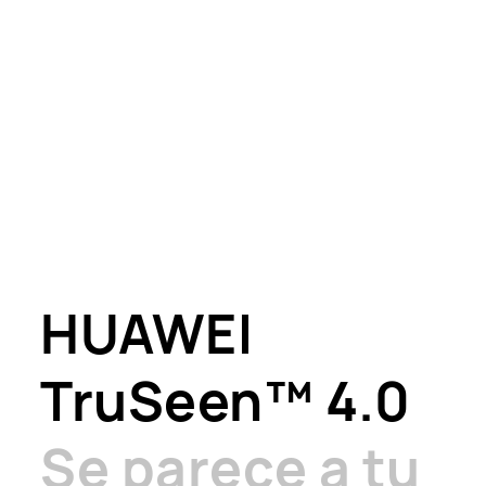
HUAWEI
TruSeen™ 4.0
Se parece a tu