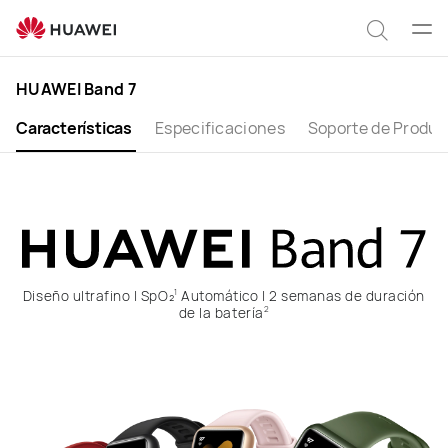
HUAWEI
Band
Abrir
Búsqu
7
men
HUAWEI Band 7
Características
Especificaciones
Soporte de Produc
Diseño ultrafino | SpO₂
Automático | 2 semanas de duración
1
de la batería
2