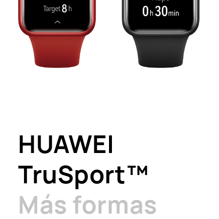
HUAWEI
Tru
Sport™
Más formas