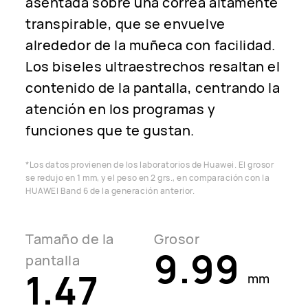
asentada sobre una correa altamente
transpirable, que se envuelve
alrededor de la muñeca con facilidad.
Los biseles ultraestrechos resaltan el
contenido de la pantalla, centrando la
atención en los programas y
funciones que te gustan.
*Los datos provienen de los laboratorios de Huawei. El grosor
se redujo en 1 mm, y el peso en 2 grs.,
en comparación con la
HUAWEI Band 6 de la generación anterior.
Tamaño de la
Grosor
9.99
pantalla
1.47
mm