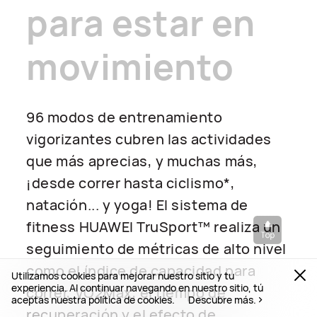
para estar en
movimiento
96 modos de entrenamiento
vigorizantes cubren las actividades
que más aprecias, y muchas más,
¡desde correr hasta ciclismo*,
natación... y yoga! El sistema de
fitness HUAWEI TruSport™ realiza un
seguimiento de métricas de alto nivel
como el índice de capacidad para
Utilizamos cookies para mejorar nuestro sitio y tu
experiencia. Al continuar navegando en nuestro sitio, tú
correr, VO2Max, el tiempo de
aceptas nuestra política de cookies.
Descubre más.
recuperación y el efecto de