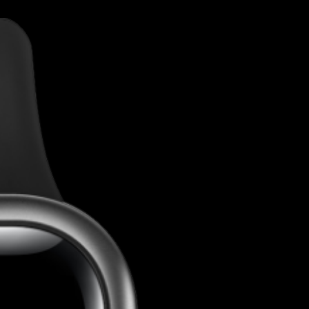
esolución de
280x456 pixeles