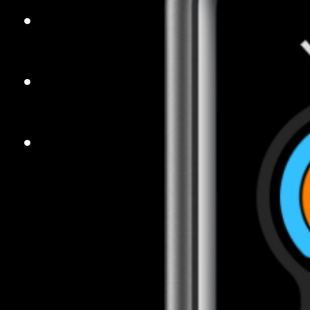
Vidrio curvo
de 2.5D
Proporción
cuerpo-pantalla del 70%