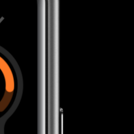
326
PPI
16.7
mega colores