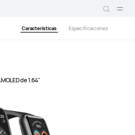
Abrir
Búsqued
menú
Características
Especificaciones
a AMOLED de 1.64"