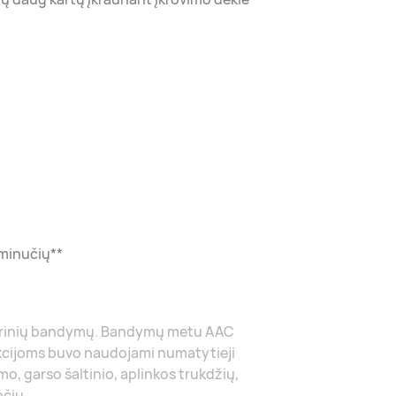
 minučių**
atorinių bandymų. Bandymų metu AAC
kcijoms buvo naudojami numatytieji
mo, garso šaltinio, aplinkos trukdžių,
očių.