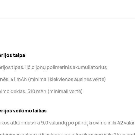
rijos talpa
rijos tipas: ličio jonų polimerinis akumuliatorius
nės: 41 mAh (minimali kiekvienos ausinės vertė)
vimo dėklas: 510 mAh (minimali vertė)
rijos veikimo laikas
kos atkūrimas: iki 9,0 valandų po pilno įkrovimo ir iki 42 va
binimas balsu: iki 5 valandų po pilno įkrovimo ir iki 24 vala