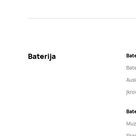
Baterija
Bate
Bate
Ausi
Įkro
Bate
Muzi
Skam