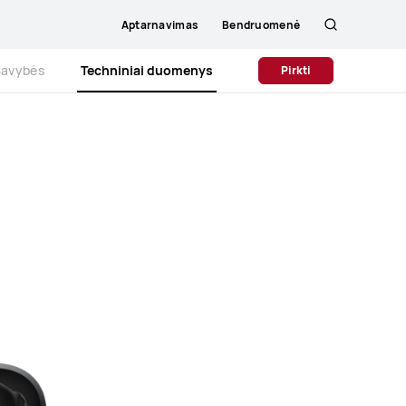
Aptarnavimas
Bendruomenė
Paieška
Savybės
Techniniai duomenys
Pirkti