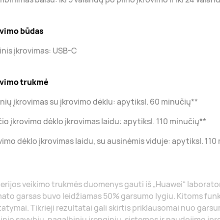
ovimo būdas
inis įkrovimas: USB-C
ovimo trukmė
nių įkrovimas su įkrovimo dėklu: apytiksl. 60 minučių**
io įkrovimo dėklo įkrovimas laidu: apytiksl. 110 minučių**
vimo dėklo įkrovimas laidu, su ausinėmis viduje: apytiksl. 110
terijos veikimo trukmės duomenys gauti iš „Huawei“ labor
ato garsas buvo leidžiamas 50% garsumo lygiu. Kitoms fun
atymai. Tikrieji rezultatai gali skirtis priklausomai nuo garsu
nio savybių, pagalbinių įrenginių, sistemos ir naudojimo įpr