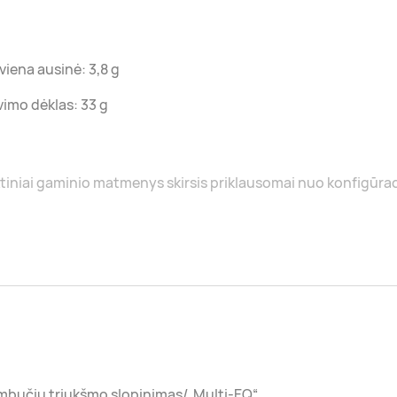
viena ausinė: 3,8 g
vimo dėklas: 33 g
tiniai gaminio matmenys skirsis priklausomai nuo konfigūra
mbučių triukšmo slopinimas/„Multi-EQ“