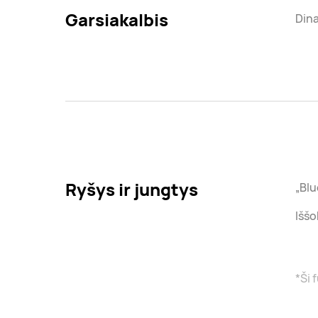
Garsiakalbis
Dina
Ryšys ir jungtys
„Blu
Iššo
*Ši 