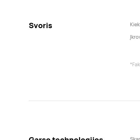
Svoris
Kiek
Įkro
*Fak
Garso technologijos
Ska