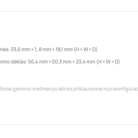
nės: 33,6 mm × 1,.8 mm × 18,1 mm (H × W × D)
vimo dėklas: 50,4 mm × 50,3 mm × 23,4 mm (H × W × D)
tiniai gaminio matmenys skirsis priklausomai nuo konfigūra