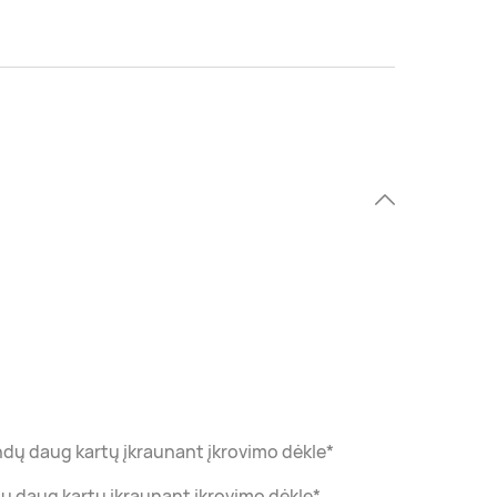
landų daug kartų įkraunant įkrovimo dėkle*
ndų daug kartų įkraunant įkrovimo dėkle*