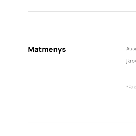
Matmenys
Ausi
Įkro
*Fak