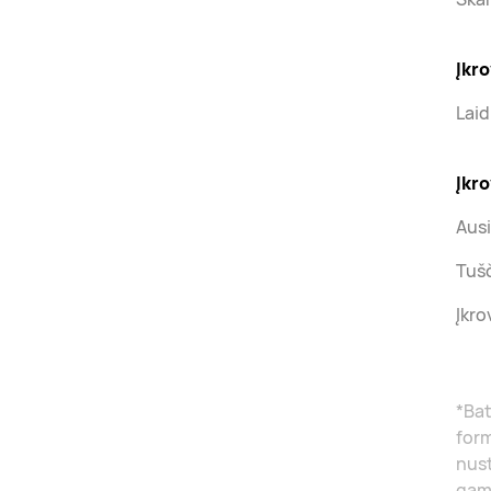
Įkr
Laid
Įkr
Ausi
Tušč
Įkro
*Ba
form
nust
gami