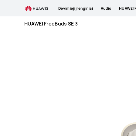
HUAWEI
Dėvimieji įrenginiai
Audio
HUAWEI M
FreeBuds
SE
HUAWEI FreeBuds SE 3
3
Specification