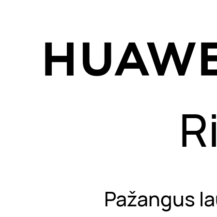
R
Pažangus lau