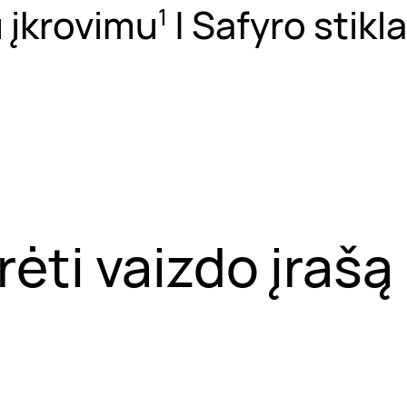
u įkrovimu
| Safyro stikla
1
rėti vaizdo įrašą