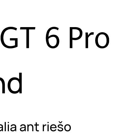
nd
lia ant riešo