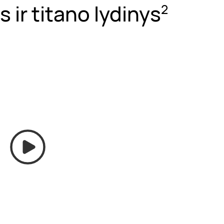
s ir titano lydinys
2