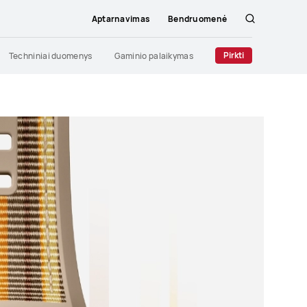
Aptarnavimas
Bendruomenė
Paieška
Pirkti
Techniniai duomenys
Gaminio palaikymas