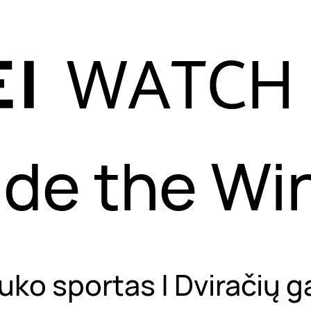
ide the Wi
ko sportas | Dviračių ga