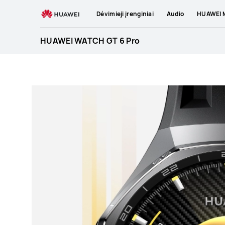
HUAWEI
Dėvimieji įrenginiai
Audio
HUAWEI M
WATCH
GT
HUAWEI WATCH GT 6 Pro
6
Pro