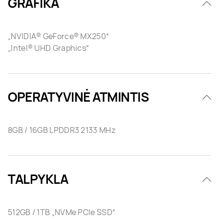
GRAFIKA
„NVIDIA® GeForce® MX250“
„Intel® UHD Graphics“
OPERATYVINĖ ATMINTIS
8GB / 16GB LPDDR3 2133 MHz
TALPYKLA
512GB / 1TB „NVMe PCIe SSD“