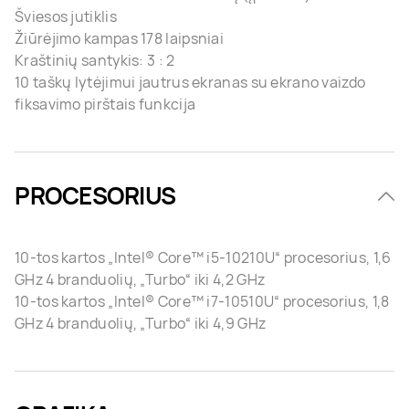
Šviesos jutiklis
Žiūrėjimo kampas 178 laipsniai
Kraštinių santykis: 3 : 2
10 taškų lytėjimui jautrus ekranas su ekrano vaizdo
fiksavimo pirštais funkcija
PROCESORIUS
10-tos kartos „Intel® Core™ i5-10210U“ procesorius, 1,6
GHz 4 branduolių, „Turbo“ iki 4,2 GHz
10-tos kartos „Intel® Core™ i7-10510U“ procesorius, 1,8
GHz 4 branduolių, „Turbo“ iki 4,9 GHz