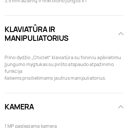
3,5 mm ausinių ir mikrofono jungtis x 1
KLAVIATŪRA IR
MANIPULIATORIUS
Pilno dydžio „Chiclet“ klaviatūra su foniniu apšvietimu
Įjungumo mygtukas su piršto atspaudo atpažinimo
funkcija
Keliems prisilietimams jautrus manipuliatorius.
KAMERA
1 MP paslepiama kamera