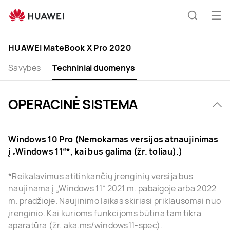
HUAWEI
MateBook
Ati
Paieška
X
men
Clo
Pro
HUAWEI MateBook X Pro 2020
Specification
Savybės
Techniniai duomenys
OPERACINĖ SISTEMA
Windows 10 Pro (Nemokamas versijos atnaujinimas
į „Windows 11“*, kai bus galima (žr. toliau).)
*Reikalavimus atitinkančių įrenginių versija bus
naujinama į „Windows 11” 2021 m. pabaigoje arba 2022
m. pradžioje. Naujinimo laikas skiriasi priklausomai nuo
įrenginio. Kai kurioms funkcijoms būtina tam tikra
aparatūra (žr. aka.ms/windows11-spec).