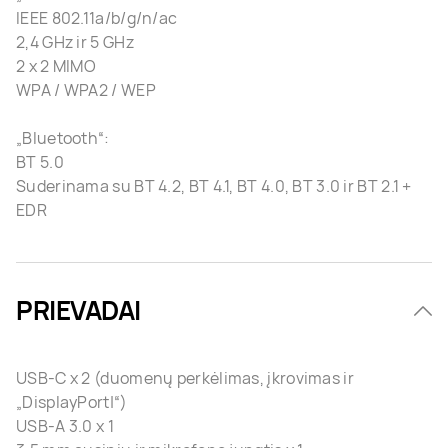
IEEE 802.11a/b/g/n/ac
2,4 GHz ir 5 GHz
2 x 2 MIMO
WPA / WPA2 / WEP
„Bluetooth“:
BT 5.0
Suderinama su BT 4.2, BT 4.1, BT 4.0, BT 3.0 ir BT 2.1 +
EDR
PRIEVADAI
USB-C x 2 (duomenų perkėlimas, įkrovimas ir
„DisplayPort|“)
USB-A 3.0 x 1