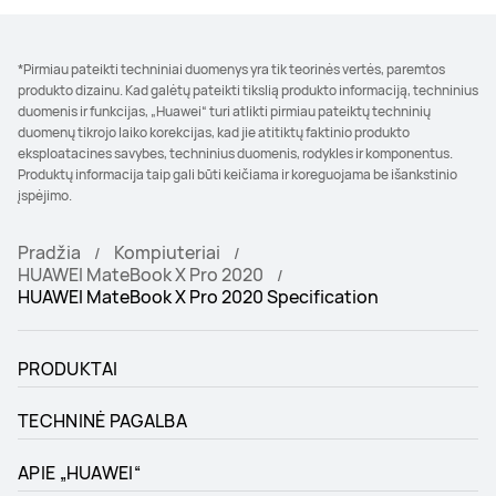
*Pirmiau pateikti techniniai duomenys yra tik teorinės vertės, paremtos
produkto dizainu. Kad galėtų pateikti tikslią produkto informaciją, techninius
duomenis ir funkcijas, „Huawei“ turi atlikti pirmiau pateiktų techninių
duomenų tikrojo laiko korekcijas, kad jie atitiktų faktinio produkto
eksploatacines savybes, techninius duomenis, rodykles ir komponentus.
Produktų informacija taip gali būti keičiama ir koreguojama be išankstinio
įspėjimo.
Pradžia
Kompiuteriai
HUAWEI MateBook X Pro 2020
HUAWEI MateBook X Pro 2020 Specification
PRODUKTAI
TECHNINĖ PAGALBA
APIE „HUAWEI“