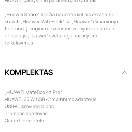
HUAWEI gamyklinių parametrų atkūrimas
„Huawei Share“ leidžia naudotis keliais ekranais ir
susieti „Huawei MateBook“ su „Huawei“ išmaniuoju
telefonu. Įrenginio ir sistemos versijos turi atitikti
oficialioje „Huawei“ svetainėje nurodytus
reikalavimus.
KOMPLEKTAS
„HUAWEI MateBook X Pro“
HUAWEI 65 W USB-C maitinimo adapteris
USB-C įkrovimo laidas
Trumpasis vadovas
Garantinė kortelė