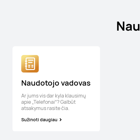
Nau
Naudotojo vadovas
Ar jums vis dar kyla klausimų
apie „Telefonai“? Galbūt
atsakymus rasite čia.
Sužinoti daugiau