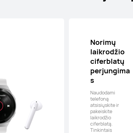
Norimų
laikrodžio
ciferblatų
perjungima
s
Naudodami
telefoną
atsisiųskite ir
pakeiskite
laikrodžio
ciferblatą.
Tinkintais