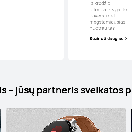
laikrodžio
ciferblatais galite
paversti net
mėgstamiausias
nuotraukas.
Sužinoti daugiau
s – jūsų partneris sveikatos pr