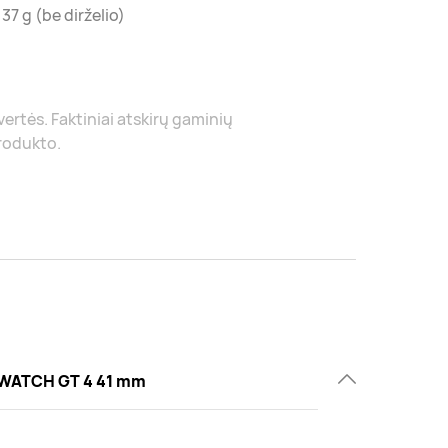
7 g (be dirželio)
 vertės. Faktiniai atskirų gaminių
produkto.
WATCH GT 4 41 mm