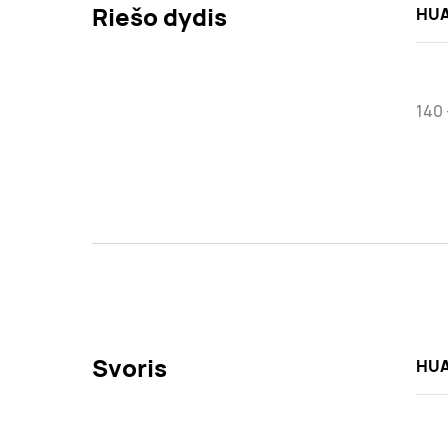
Riešo dydis
HUA
140
Svoris
HUA