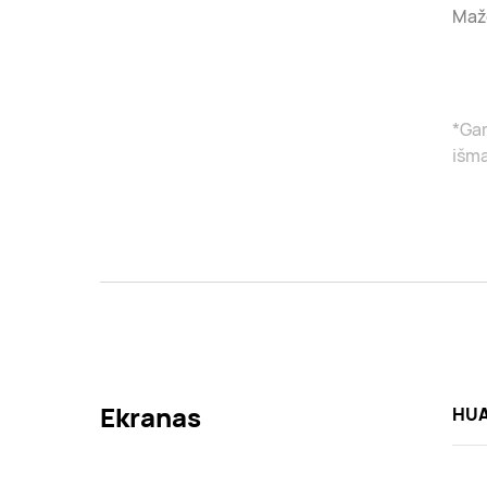
Mažd
*Gam
išma
Ekranas
HUA