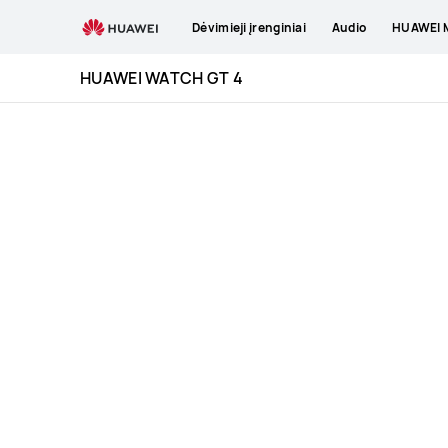
HUAWEI
Dėvimieji įrenginiai
Audio
HUAWEI M
WATCH
GT
HUAWEI WATCH GT 4
4
Specification