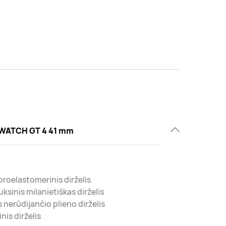
WATCH GT 4 41 mm
uoroelastomerinis dirželis
uksinis milanietiškas dirželis
s nerūdijančio plieno dirželis
nis dirželis