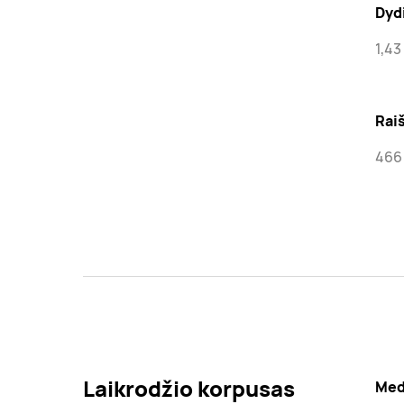
Dyd
1,43
Rai
466 
Laikrodžio korpusas
Med