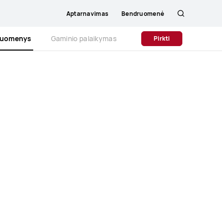
Aptarnavimas
Bendruomenė
Paieška
 duomenys
Gaminio palaikymas
Pirkti