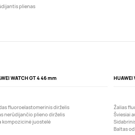
dijantis plienas
WEI WATCH GT 4 46 mm
HUAWEI 
as fluoroelastomerinis dirželis
Žalias fl
as nerūdijančio plieno dirželis
Šviesiai a
a kompozicinė juostelė
Sidabrini
Baltas odi