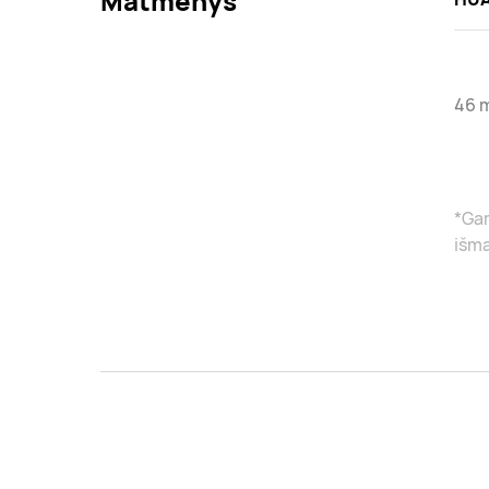
Matmenys
46 
*Gam
išma