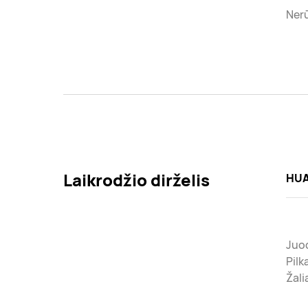
Nerū
Laikrodžio dirželis
HUA
Juod
Pilk
Žali