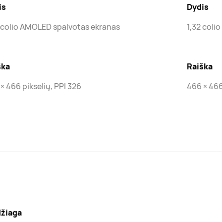
is
Dydis
 colio AMOLED spalvotas ekranas
1,32 coli
ška
Raiška
× 466 pikselių, PPI 326
466 × 466
žiaga