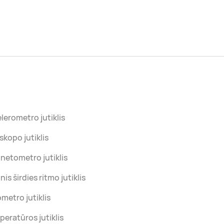
lerometro jutiklis
skopo jutiklis
etometro jutiklis
nis širdies ritmo jutiklis
metro jutiklis
eratūros jutiklis