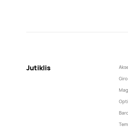
Jutiklis
Akse
Giro
Magn
Opti
Baro
Temp