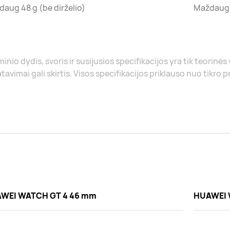
aug 48 g (be dirželio)
Maždaug 3
inio dydis, svoris ir susijusios specifikacijos yra tik teorinės
tavimai gali skirtis. Visos specifikacijos priklauso nuo tikro 
WEI WATCH GT 4 46 mm
HUAWEI 