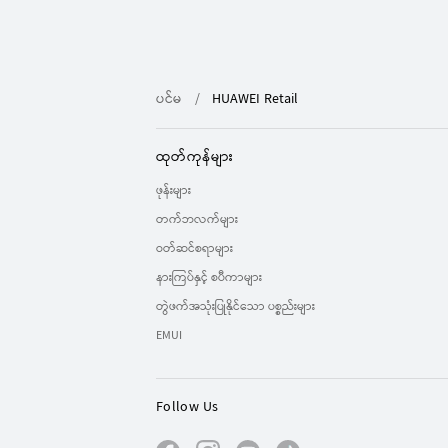
ပင်မ
HUAWEI Retail
ထုတ်ကုန်များ
ဖုန်းများ
တက်ဘလက်များ
ဝတ်ဆင်စရာများ
နားကြပ်နှင့် စပီကာများ
တွဲဖက်အသုံးပြုနိုင်သော ပစ္စည်းများ
EMUI
Follow Us