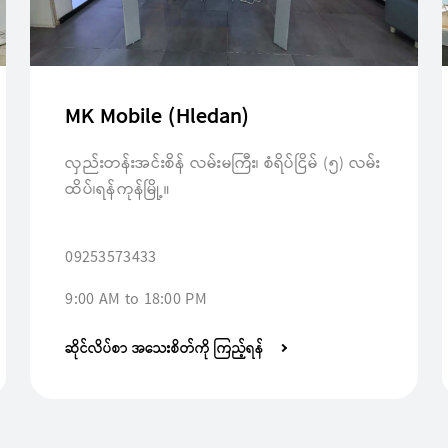
MK Mobile (Hledan)
လှည်းတန်းအင်းစိန် လမ်းမကြီး၊ စံရိပ်ငြိမ် (၅) လမ်း
ထိပ်၊ရန်ကုန်မြို့။
09253573433
9:00 AM to 18:00 PM
ဆိုင်လိပ်စာ အသေးစိတ်ကို ကြည့်ရန်