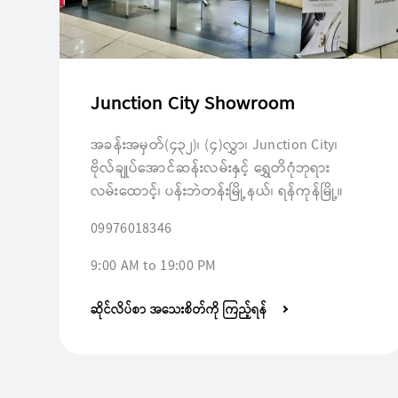
Junction City Showroom
အခန်းအမှတ်(၄၃၂)၊ (၄)လွှာ၊ Junction City၊
ဗိုလ်ချုပ်အောင်ဆန်းလမ်းနှင့် ရွှေတိဂုံဘုရား
လမ်းထောင့်၊ ပန်းဘဲတန်းမြို့နယ်၊ ရန်ကုန်မြို့။
09976018346
9:00 AM to 19:00 PM
ဆိုင်လိပ်စာ အသေးစိတ်ကို ကြည့်ရန်