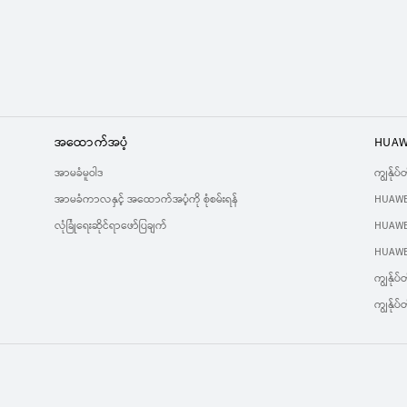
အထောက်အပံ့
HUAW
အာမခံမူဝါဒ
ကျွန်ုပ
အာမခံကာလနှင့် အထောက်အပံ့ကို စုံစမ်းရန်
HUAWE
လုံခြုံရေးဆိုင်ရာဖော်ပြချက်
HUAWEI
HUAWEI
ကျွန်ုပ်တ
ကျွန်ုပ