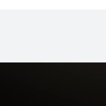
 GT 6
HUAWE
ပ