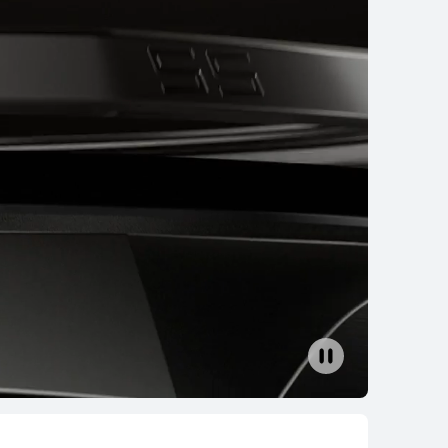
EI WATCH GT 4
ိုမိုလေ့လာရန်