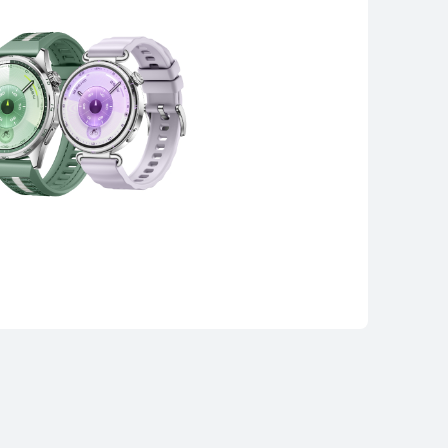
NEW
EI WATCH FIT 5
ိုမိုလေ့လာရန်