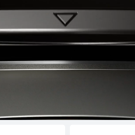
 GT 5
HUAW
ပ