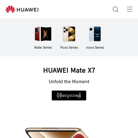
ဖုန်း
များ
me
ရှာဖွေ
ကို
ဖွ
ရန်
င့်
Mate Series
Pura Series
nova Series
ပါ
HUAWEI Mate X7
Unfold the Moment
ပိုမိုလေ့လာရန်