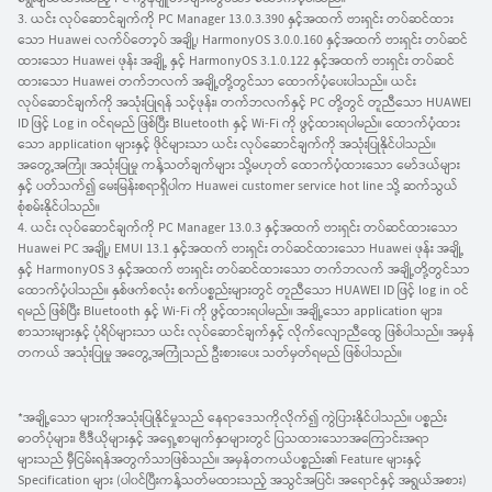
3. ယင်း လုပ်ဆောင်ချက်ကို PC Manager 13.0.3.390 နှင့်အထက် ဗားရှင်း တပ်ဆင်ထား
သော Huawei လက်ပ်တော့ပ် အချို့၊ HarmonyOS 3.0.0.160 နှင့်အထက် ဗားရှင်း တပ်ဆင်
ထားသော Huawei ဖုန်း အချို့ နှင့် HarmonyOS 3.1.0.122 နှင့်အထက် ဗားရှင်း တပ်ဆင်
ထားသော Huawei တက်ဘလက် အချို့တို့တွင်သာ ထောက်ပံ့ပေးပါသည်။ ယင်း
လုပ်ဆောင်ချက်ကို အသုံးပြုရန် သင့်ဖုန်း၊ တက်ဘလက်နှင့် PC တို့တွင် တူညီသော HUAWEI
ID ဖြင့် Log in ဝင်ရမည် ဖြစ်ပြီး Bluetooth နှင့် Wi-Fi ကို ဖွင့်ထားရပါမည်။ ထောက်ပံ့ထား
သော application များနှင့် ဖိုင်များသာ ယင်း လုပ်ဆောင်ချက်ကို အသုံးပြုနိုင်ပါသည်။
အတွေ့အကြုံ၊ အသုံးပြုမှု ကန့်သတ်ချက်များ သို့မဟုတ် ထောက်ပံ့ထားသော မော်ဒယ်များ
နှင့် ပတ်သက်၍ မေးမြန်းစရာရှိပါက Huawei customer service hot line သို့ ဆက်သွယ်
စုံစမ်းနိုင်ပါသည်။
4. ယင်း လုပ်ဆောင်ချက်ကို PC Manager 13.0.3 နှင့်အထက် ဗားရှင်း တပ်ဆင်ထားသော
Huawei PC အချို့၊ EMUI 13.1 နှင့်အထက် ဗားရှင်း တပ်ဆင်ထားသော Huawei ဖုန်း အချို့
နှင့် HarmonyOS 3 နှင့်အထက် ဗားရှင်း တပ်ဆင်ထားသော တက်ဘလက် အချို့တို့တွင်သာ
ထောက်ပံ့ပါသည်။ နှစ်ဖက်စလုံး စက်ပစ္စည်းများတွင် တူညီသော HUAWEI ID ဖြင့် log in ဝင်
ရမည် ဖြစ်ပြီး Bluetooth နှင့် Wi-Fi ကို ဖွင့်ထားရပါမည်။ အချို့သော application များ၊
စာသားများနှင့် ပုံရိပ်များသာ ယင်း လုပ်ဆောင်ချက်နှင့် လိုက်လျောညီထွေ ဖြစ်ပါသည်။ အမှန်
တကယ် အသုံးပြုမှု အတွေ့အကြုံသည် ဦးစားပေး သတ်မှတ်ရမည် ဖြစ်ပါသည်။
*အချို့သော များကိုအသုံးပြုနိုင်မှုသည် နေရာဒေသကိုလိုက်၍ ကွဲပြားနိုင်ပါသည်။ ပစ္စည်း
ဓာတ်ပုံများ၊ ဗီဒီယိုများနှင့် အရှေ့စာမျက်နှာများတွင် ပြသထားသောအကြောင်းအရာ
များသည် မှီငြမ်းရန်အတွက်သာဖြစ်သည်။ အမှန်တကယ်ပစ္စည်း၏ Feature များနှင့်
Specification များ (ပါ၀င်ပြီးကန့်သတ်မထားသည့် အသွင်အပြင်၊ အရောင်နှင့် အရွယ်အစား)