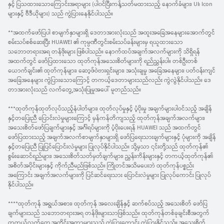
နှင့် ပြသထားသောကြောင်းအရာများ (ပါ၀င်ပြီးကန့်သတ်မထားသည့် နောက်ခံများ၊ UI၊ Icon
များနှင့် ဗီဒီယိုများ) သည် ကွဲပြားနေနိုင်ပါသည်။
**အထက်ဖော်ပြပါ စာမျက်နှာများရှိ ဒေတာအားလုံးသည် အထူးအခြေအနေများအောက်တွင်
စမ်းသပ်စစ်ဆေးပြီး HUAWEI ၏ ကုမ္ပဏီတွင်းစမ်းသပ်ခန်းများမှ ရယူထားသော
သဘောတရားအရ တန်ဖိုးများ ဖြစ်ပါသည်။ နောက်ထပ်အချက်အလက်များကို သိရှိရန်
အထက်တွင် ဖော်ပြထားသော ထုတ်ကုန်အသေးစိတ်များကို ရည်ညွှန်းပါ။ တစ်ဦးတစ်
ယောက်ချင်း၏ ထုတ်ကုန်များ၊ ဆော့ဖ်ဝဲဗားရှင်းများ၊ အသုံးချမှု အခြေအနေများ၊ ပတ်ဝန်းကျင်
အခြေအနေများ ကွဲပြားသောကြောင့် တကယ့်ဒေတာများသည်လည်း ကွဲလွဲနိုင်ပါသည်။ ဒေ
တာအားလုံးသည် လက်တွေ့အသုံးပြုမှုအပေါ် မူတည်သည်။
***ထုတ်ကုန်ထုတ်လုပ်သည့်နံပါတ်များ၊ ထုတ်လုပ်မှုနှင့် ပံ့ပိုးမှု အချက်များပါဝင်သည့် အချိန်
နှင့်တပြေးညီ ပြောင်းလဲမှုများကြောင့် မှန်ကန်တိကျသည့် ထုတ်ကုန်အချက်အလက်များ၊
အသေးစိတ်ဖော်ပြချက်များနှင့် အင်္ဂါရပ်များကို ပံ့ပိုးပေးရန် HUAWEI သည် အထက်တွင်
ဖော်ပြထားသည့် အချက်အလက်စာမျက်နှာများရှိ ဖော်ပြရေးသားချက်များနှင့် ပုံများကို အချိန်
နှင့်တပြေးညီ ပြုပြင်ပြောင်းလဲမှုများ ပြုလုပ်နိုင်ပါသည်။ သို့မှသာ ၎င်းတို့သည် ထုတ်ကုန်၏
စွမ်းဆောင်ရည်များ၊ အသေးစိတ်သတ်မှတ်ချက်များ၊ ညွှန်းကိန်းများနှင့် တကယ့်ထုတ်ကုန်၏
အစိတ်အပိုင်းများနှင့် ကိုက်ညီမည်ဖြစ်သည်။ ကြိုတင်အသိမပေးဘဲ ထုတ်ကုန်ပစ္စည်း
အကြောင်း အချက်အလက်များကို ပြင်ဆင်ရေးသား ပြောင်းလဲမှုများ ပြုလုပ်ကောင်း ပြုလုပ်
နိုင်ပါသည်။
****ထုတ်ကုန် အရွယ်အစား၊ ထုတ်ကုန် အလေးချိန်နှင့် ဆက်စပ်သည့် အသေးစိတ် ဖော်ပြ
ချက်များသည် သဘောတရားအရ တန်ဖိုးများသာဖြစ်သည်။ ထုတ်ကုန်တစ်ခုချင်းစီအတွက်
တကယ့်လက်တွေ့အတိုင်းအတာများသည် ကွဲပြားကောင်း ကွဲပြားနိုင်သည်။ အသေးစိတ်