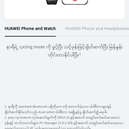
HUAWEI Phone and Watch
HUAWEI Phone and Headphones
လက်ပ်တော့ပ် မျက်နှာပြင်တွင် မိုဘိုင်းအက်ပလီကေးရှင်း သုံးခုအထိ
နာရီရဲ့ cycling mode ကို ဖွင့်ပြီး သင့်ဖုန်းဖြင့်ချိတ်ဆက်ပြီး မြန်နှုန်း
Charging case ရဲ့ အဖုံးကိုဖွင့်ပြီး Connect ကိုနှိပ်ခြင်းဖြင့် pop-up
စာသား၊ ပုံရိပ်၊ အသံနှင့် ဗီဒီယို ဖိုင်များကို SuperHub သို့ ဆွဲယူပြီး
1
2
တပြိုင်နက် ဖွင့်လှစ်အသုံးပြုနိုင်ပါသည်။ Landscape mode နှင့်
windown ပေါ်ထွက်လာပြီး လွယ်ကူစွာချိတ်ဆက်နိုင်ပါသည်။
ကူးယူ၊ လွှဲပြောင်း နှင့် မျှဝေခြင်းများကို ချိတ်ဆက်ထားသော
တိုင်းတာနိုင်ပါပြီ။
4
စက်ပစ္စည်းများသို့ အလွယ်တကူ တစ်ပြိုင်နက် ပြုလုပ်နိုင်ပါသည်။
App Multiplier တို့ဖြင့် app window များကို ကျယ်ဝန်းစွာ ချဲ့ထွင်
3
ကာ လိုအပ်သလို လွယ်ကူစွာ ကြည့်ရှုအသုံးပြုနိုင်ပါသည်။.
1. နာရီကို standard Bluetooth ပရိုတိုကောကို ထောက်ပံ့သော ပါဝါမီတာများနှင့်
ချိတ်ဆက်နိုင်သော်လည်း dual-sided ပါဝါမီတာ အချို့နှင့်မူ ချိတ်ဆက်၍ မရပါ။
2. pop-up feature လုပ်ဆောင်ချက်ကို EMUI 10 နှင့်အထက် ဗားရှင်းတပ်ဆင်ထားသော
ဖုန်းနှင့် တက်ဘလက်များ၊ PC Manager 13.0.2.300 နှင့်အထက် ဗားရှင်းတပ်ဆင်ထားသော
ရွေးချယ်ထားသည့် PC ကွန်ပျူတာများတွင်သာ ထောက်ပံ့ပါသည်။