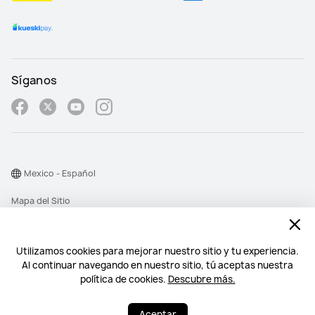
Síganos
Mexico - Español
Mapa del Sitio
Términos de Uso
Declaración de privacidad
Utilizamos cookies para mejorar nuestro sitio y tu experiencia.
Al continuar navegando en nuestro sitio, tú aceptas nuestra
Cookies
política de cookies.
Descubre más.
©2026 Huawei Device Co., Ltd. All rights reserved.
Aceptar