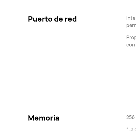
Puerto de red
Inte
perm
Prop
con 
Memoria
256
*La 