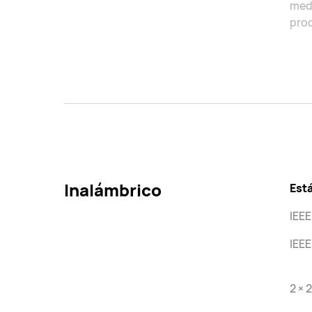
medi
prod
Inalámbrico
Est
IEEE
IEEE
2 × 