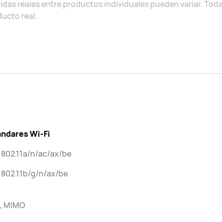
das reales entre productos individuales pueden variar. Todas
ucto real.
ándares Wi-Fi
 802.11a/n/ac/ax/be
 802.11b/g/n/ax/be
2, MIMO