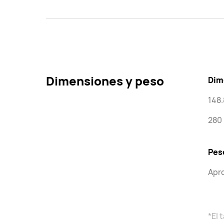
Dimensiones y peso
Dim
148.
280
Peso
Apr
*El 