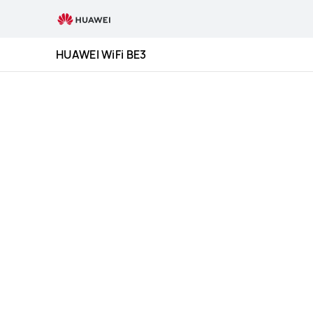
HUAWEI
WiFi
BE3
HUAWEI WiFi BE3
especificaciones