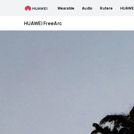
HUAWEI
Wearable
Audio
Rutere
HUAWEI
FreeArc
HUAWEI FreeArc