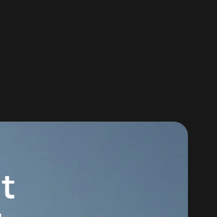
r lyd