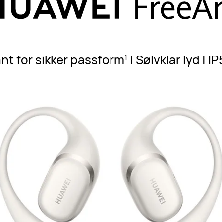
ant for sikker passform
| Sølvklar lyd |
1