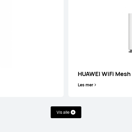
HUAWEI WiFi Mesh
Les mer
esh 7
HUAW
Vis alle