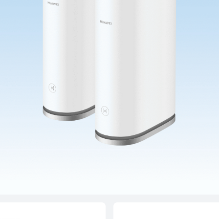
HUAWEI WiFi AX-serien
sh-serien