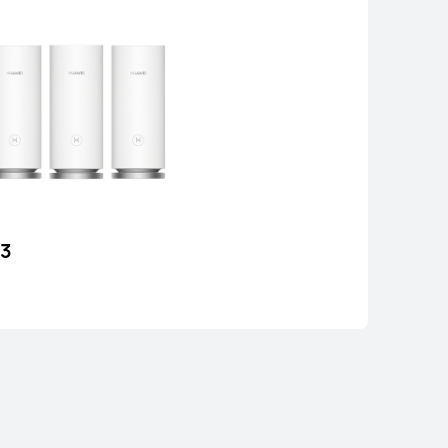
 3
EI WiFi Mesh 3
Les mer