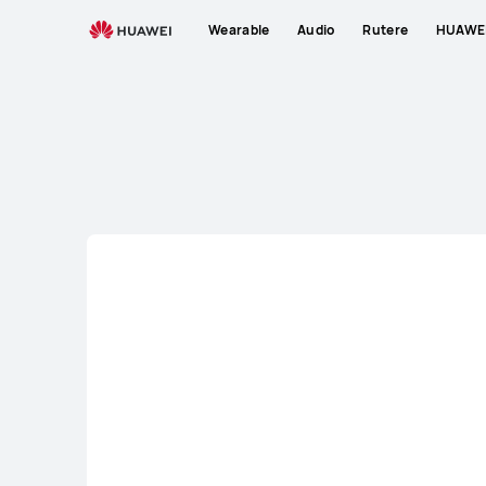
Wi-
Wearable
Audio
Rutere
HUAWEI
Fi
&amp;
5G
CPE