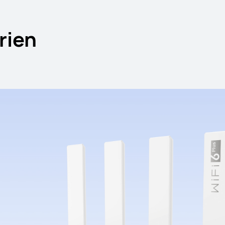
-serien
rien
Dual-core)
HUAWEI Wi