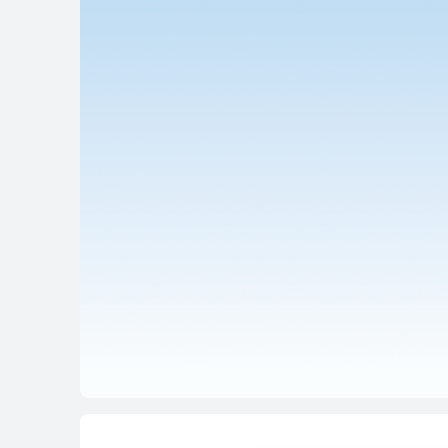
HUAWEI WiFi Mesh-serien
HUAWEI WiFi Me