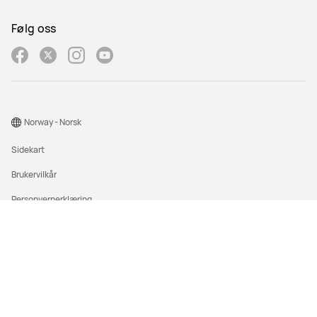
Følg oss
Norway - Norsk
Sidekart
Brukervilkår
Personvernerklæring
Personvern
Informasjonskapsler
Cookie innstilling
©2026 Huawei Device Co., Ltd. All rights reserved.