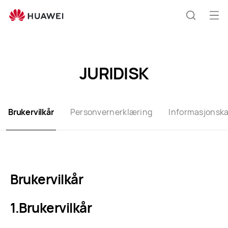
Terms
of
Åp
Søk
Use
me
JURIDISK
Brukervilkår
Personvernerklæring
Informasjonska
Brukervilkår
Brukervilkår