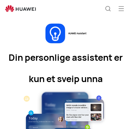
HUAWEI
Assistant
Åp
Søk
me
HUAWEI Assistant
Din personlige assistent er
kun et sveip unna