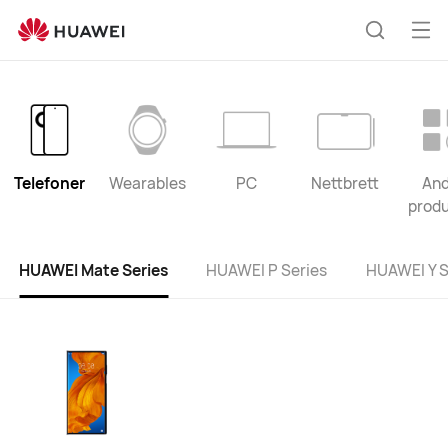
product
list
Åp
Søk
me
Telefoner
Wearables
PC
Nettbrett
And
produ
HUAWEI Mate Series
HUAWEI P Series
HUAWEI Y S