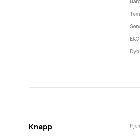
Bar
Tem
Sens
EKG
Dyb
Knapp
Hje