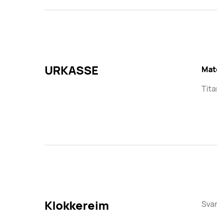
URKASSE
Mat
Tita
Klokkereim
Svar