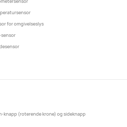
ometersensor
peratursensor
or for omgivelseslys
-sensor
desensor
m-knapp (roterende krone) og sideknapp