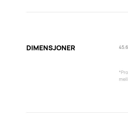
DIMENSJONER
45.6
*Pro
mell