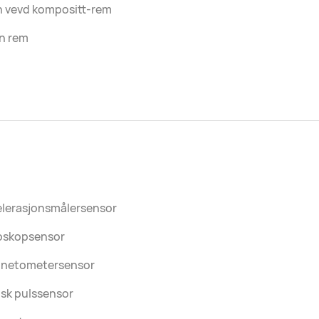
n vevd kompositt-rem
n rem
elerasjonsmålersensor
oskopsensor
netometersensor
sk pulssensor