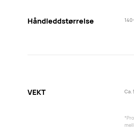
Håndleddstørrelse
140
VEKT
Ca. 
*Pro
mell