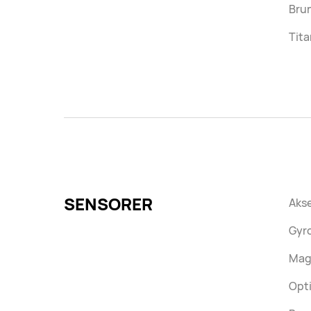
Bru
Tita
SENSORER
Aks
Gyr
Mag
Opti