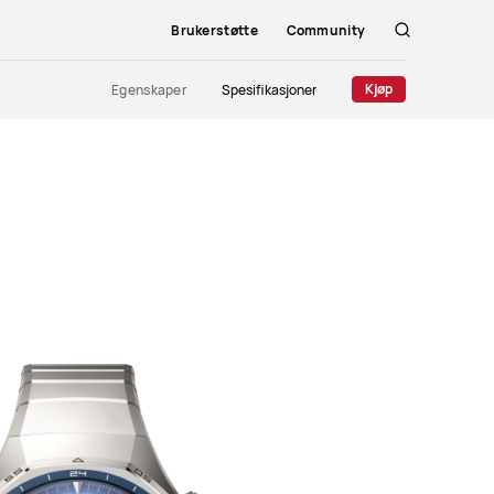
Brukerstøtte
Community
Søk
Kjøp
Egenskaper
Spesifikasjoner