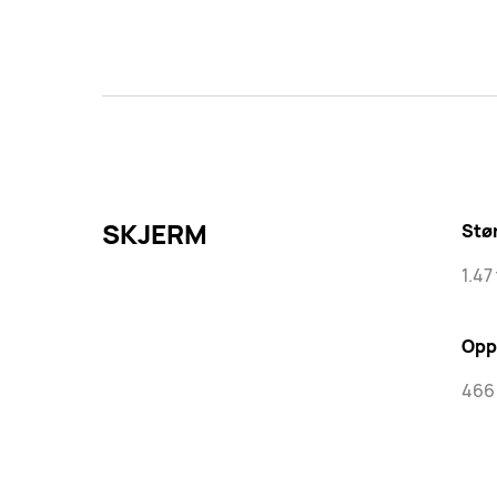
SKJERM
Stø
1.4
Opp
466 