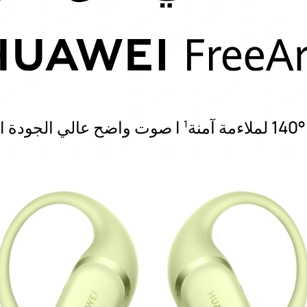
نة
| صوت واضح عالي الجودة | مقاو
1