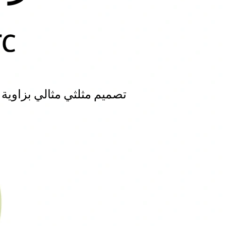
تصميم مثلثي مثالي بزاوية °140 لملاءمة آم