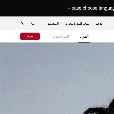
Please choose language
الدعم
متجر البيع بالتجزئه
المجتمع
البحث
ملف
Close
المزايا
المواصفات
شراء
تعريفي