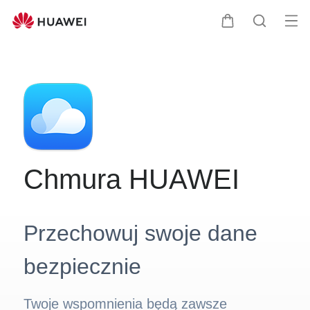
HUAWEI
Mobile
Otw
Wózek
Szukaj
Cloud
me
Clo
|
HUAWEI
Polska
Chmura HUAWEI
Przechowuj swoje dane
bezpiecznie
Twoje wspomnienia będą zawsze